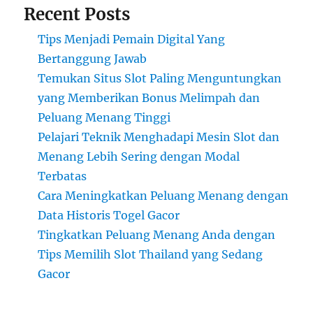
Recent Posts
Tips Menjadi Pemain Digital Yang
Bertanggung Jawab
Temukan Situs Slot Paling Menguntungkan
yang Memberikan Bonus Melimpah dan
Peluang Menang Tinggi
Pelajari Teknik Menghadapi Mesin Slot dan
Menang Lebih Sering dengan Modal
Terbatas
Cara Meningkatkan Peluang Menang dengan
Data Historis Togel Gacor
Tingkatkan Peluang Menang Anda dengan
Tips Memilih Slot Thailand yang Sedang
Gacor