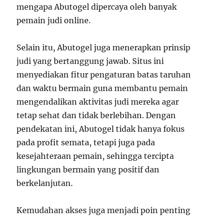
mengapa Abutogel dipercaya oleh banyak
pemain judi online.
Selain itu, Abutogel juga menerapkan prinsip
judi yang bertanggung jawab. Situs ini
menyediakan fitur pengaturan batas taruhan
dan waktu bermain guna membantu pemain
mengendalikan aktivitas judi mereka agar
tetap sehat dan tidak berlebihan. Dengan
pendekatan ini, Abutogel tidak hanya fokus
pada profit semata, tetapi juga pada
kesejahteraan pemain, sehingga tercipta
lingkungan bermain yang positif dan
berkelanjutan.
Kemudahan akses juga menjadi poin penting