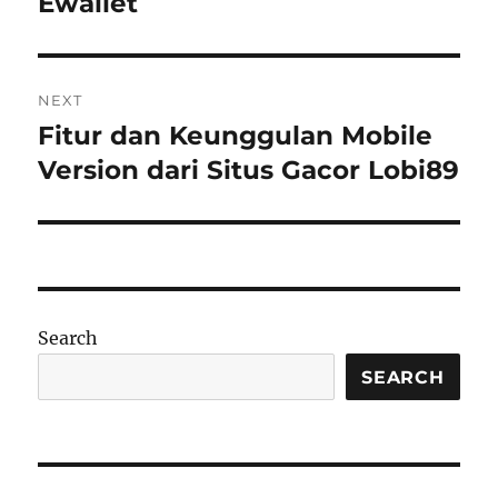
Ewallet
NEXT
Fitur dan Keunggulan Mobile
Next
post:
Version dari Situs Gacor Lobi89
Search
SEARCH