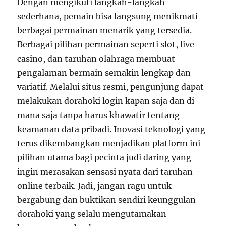
Dengan mengikuti langkah-langkah
sederhana, pemain bisa langsung menikmati
berbagai permainan menarik yang tersedia.
Berbagai pilihan permainan seperti slot, live
casino, dan taruhan olahraga membuat
pengalaman bermain semakin lengkap dan
variatif. Melalui situs resmi, pengunjung dapat
melakukan dorahoki login kapan saja dan di
mana saja tanpa harus khawatir tentang
keamanan data pribadi. Inovasi teknologi yang
terus dikembangkan menjadikan platform ini
pilihan utama bagi pecinta judi daring yang
ingin merasakan sensasi nyata dari taruhan
online terbaik. Jadi, jangan ragu untuk
bergabung dan buktikan sendiri keunggulan
dorahoki yang selalu mengutamakan