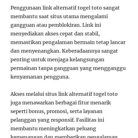
Penggunaan link alternatif togel toto sangat
membantu saat situs utama mengalami
gangguan atau pemblokiran. Link ini
menyediakan akses cepat dan stabil,
memastikan pengalaman bermain tetap lancar
dan menyenangkan. Keberadaannya sangat
penting untuk menjaga kelangsungan
permainan tanpa gangguan yang mengganggu
kenyamanan pengguna.
Akses melalui situs link alternatif togel toto
juga menawarkan berbagai fitur menarik
seperti bonus, promosi, serta layanan
pelanggan yang responsif. Fasilitas ini
membantu meningkatkan peluang
kemenangan dan memberikan pengalaman