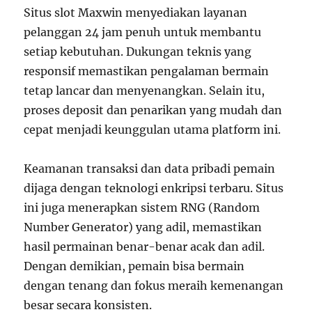
Situs slot Maxwin menyediakan layanan
pelanggan 24 jam penuh untuk membantu
setiap kebutuhan. Dukungan teknis yang
responsif memastikan pengalaman bermain
tetap lancar dan menyenangkan. Selain itu,
proses deposit dan penarikan yang mudah dan
cepat menjadi keunggulan utama platform ini.
Keamanan transaksi dan data pribadi pemain
dijaga dengan teknologi enkripsi terbaru. Situs
ini juga menerapkan sistem RNG (Random
Number Generator) yang adil, memastikan
hasil permainan benar-benar acak dan adil.
Dengan demikian, pemain bisa bermain
dengan tenang dan fokus meraih kemenangan
besar secara konsisten.