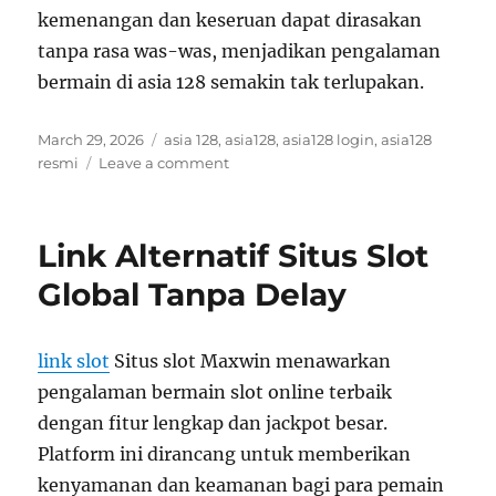
kemenangan dan keseruan dapat dirasakan
tanpa rasa was-was, menjadikan pengalaman
bermain di asia 128 semakin tak terlupakan.
Posted
Tags
March 29, 2026
asia 128
,
asia128
,
asia128 login
,
asia128
on
on
resmi
Leave a comment
Maksimalkan
Bonus
Slot
Link Alternatif Situs Slot
di
Situs
Global Tanpa Delay
Game
Online
untuk
link slot
Situs slot Maxwin menawarkan
Keuntungan
pengalaman bermain slot online terbaik
Berlipat
dengan fitur lengkap dan jackpot besar.
Platform ini dirancang untuk memberikan
kenyamanan dan keamanan bagi para pemain