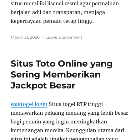
situs memiliki lisensi resmi agar permainan
berjalan adil dan transparan, menjaga
kepercayaan pemain tetap tinggi.
Posted
on
March 31, 2026
Leave a comment
on
Situs
Slot
Online
Situs Toto Online yang
Gacor
dan
Sering Memberikan
Stabil
Jackpot Besar
dengan
Kemenangan
Mudah
waktogel login
Situs togel RTP tinggi
menawarkan peluang menang yang lebih besar
bagi pemain yang ingin meningkatkan
kemenangan mereka. Keunggulan utama dari
situs ini adalah tingkat pengembalian yang