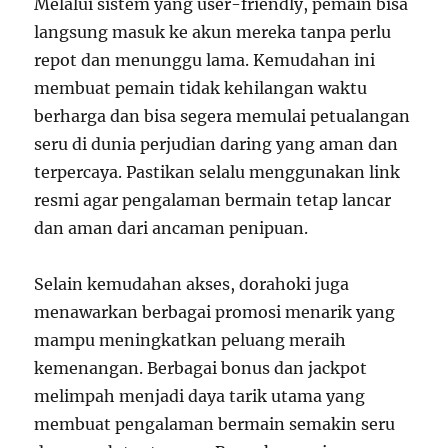
Melalui sistem yang user-friendly, pemain bisa
langsung masuk ke akun mereka tanpa perlu
repot dan menunggu lama. Kemudahan ini
membuat pemain tidak kehilangan waktu
berharga dan bisa segera memulai petualangan
seru di dunia perjudian daring yang aman dan
terpercaya. Pastikan selalu menggunakan link
resmi agar pengalaman bermain tetap lancar
dan aman dari ancaman penipuan.
Selain kemudahan akses, dorahoki juga
menawarkan berbagai promosi menarik yang
mampu meningkatkan peluang meraih
kemenangan. Berbagai bonus dan jackpot
melimpah menjadi daya tarik utama yang
membuat pengalaman bermain semakin seru