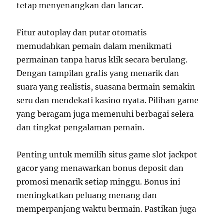
tetap menyenangkan dan lancar.
Fitur autoplay dan putar otomatis
memudahkan pemain dalam menikmati
permainan tanpa harus klik secara berulang.
Dengan tampilan grafis yang menarik dan
suara yang realistis, suasana bermain semakin
seru dan mendekati kasino nyata. Pilihan game
yang beragam juga memenuhi berbagai selera
dan tingkat pengalaman pemain.
Penting untuk memilih situs game slot jackpot
gacor yang menawarkan bonus deposit dan
promosi menarik setiap minggu. Bonus ini
meningkatkan peluang menang dan
memperpanjang waktu bermain. Pastikan juga