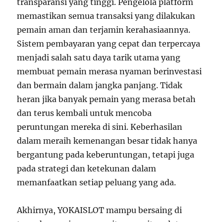
transparansi yang tinggi. Pengelola platform
memastikan semua transaksi yang dilakukan
pemain aman dan terjamin kerahasiaannya.
Sistem pembayaran yang cepat dan terpercaya
menjadi salah satu daya tarik utama yang
membuat pemain merasa nyaman berinvestasi
dan bermain dalam jangka panjang. Tidak
heran jika banyak pemain yang merasa betah
dan terus kembali untuk mencoba
peruntungan mereka di sini. Keberhasilan
dalam meraih kemenangan besar tidak hanya
bergantung pada keberuntungan, tetapi juga
pada strategi dan ketekunan dalam
memanfaatkan setiap peluang yang ada.
Akhirnya, YOKAISLOT mampu bersaing di