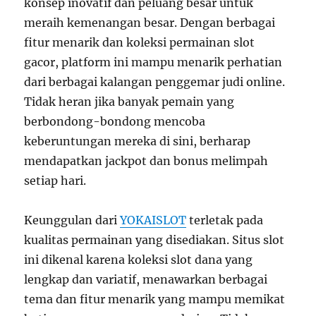
konsep inovatif dan peluang besar untuk
meraih kemenangan besar. Dengan berbagai
fitur menarik dan koleksi permainan slot
gacor, platform ini mampu menarik perhatian
dari berbagai kalangan penggemar judi online.
Tidak heran jika banyak pemain yang
berbondong-bondong mencoba
keberuntungan mereka di sini, berharap
mendapatkan jackpot dan bonus melimpah
setiap hari.
Keunggulan dari
YOKAISLOT
terletak pada
kualitas permainan yang disediakan. Situs slot
ini dikenal karena koleksi slot dana yang
lengkap dan variatif, menawarkan berbagai
tema dan fitur menarik yang mampu memikat