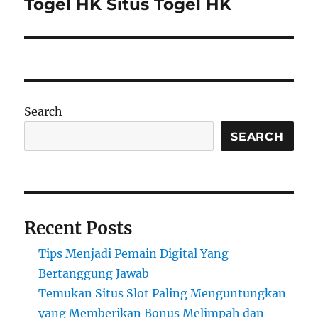
post:
Togel HK Situs Togel HK
Search
SEARCH
Recent Posts
Tips Menjadi Pemain Digital Yang
Bertanggung Jawab
Temukan Situs Slot Paling Menguntungkan
yang Memberikan Bonus Melimpah dan