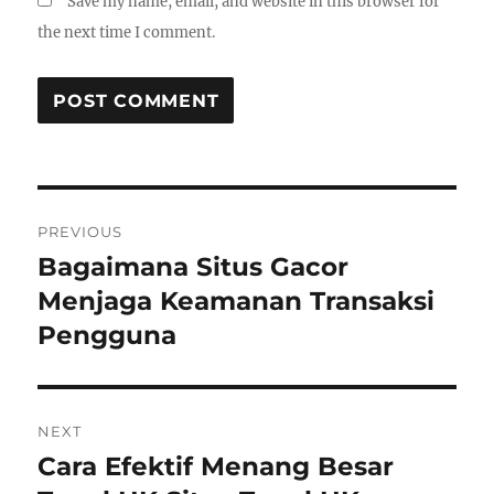
Save my name, email, and website in this browser for
the next time I comment.
Post
PREVIOUS
navigation
Bagaimana Situs Gacor
Previous
post:
Menjaga Keamanan Transaksi
Pengguna
NEXT
Cara Efektif Menang Besar
Next