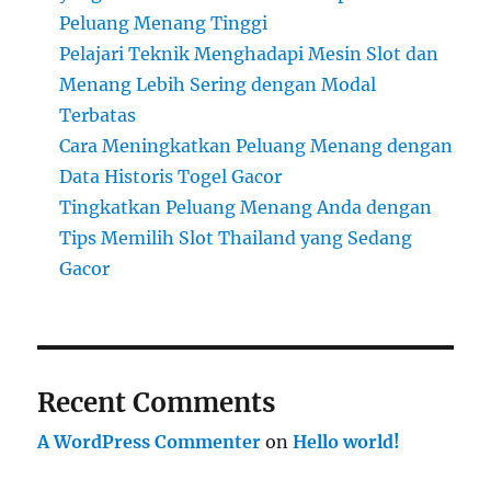
Peluang Menang Tinggi
Pelajari Teknik Menghadapi Mesin Slot dan
Menang Lebih Sering dengan Modal
Terbatas
Cara Meningkatkan Peluang Menang dengan
Data Historis Togel Gacor
Tingkatkan Peluang Menang Anda dengan
Tips Memilih Slot Thailand yang Sedang
Gacor
Recent Comments
A WordPress Commenter
on
Hello world!