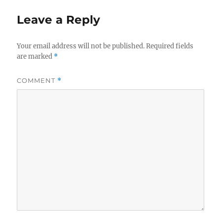
Leave a Reply
Your email address will not be published.
Required fields
are marked
*
COMMENT
*