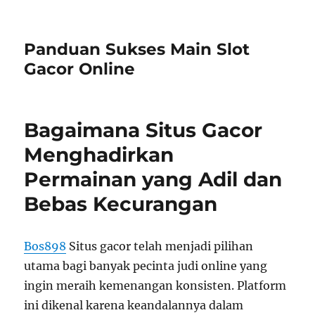
Panduan Sukses Main Slot
Gacor Online
Bagaimana Situs Gacor
Menghadirkan
Permainan yang Adil dan
Bebas Kecurangan
Bos898
Situs gacor telah menjadi pilihan
utama bagi banyak pecinta judi online yang
ingin meraih kemenangan konsisten. Platform
ini dikenal karena keandalannya dalam