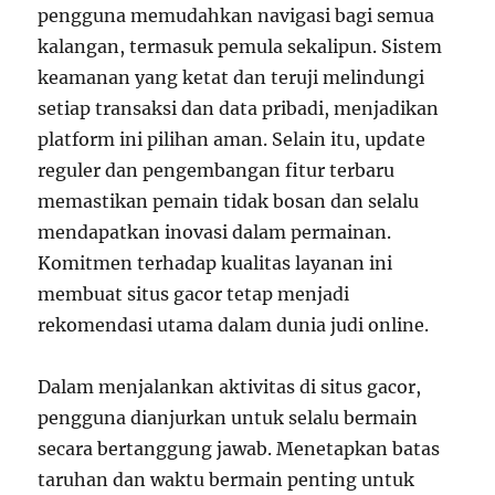
pengguna memudahkan navigasi bagi semua
kalangan, termasuk pemula sekalipun. Sistem
keamanan yang ketat dan teruji melindungi
setiap transaksi dan data pribadi, menjadikan
platform ini pilihan aman. Selain itu, update
reguler dan pengembangan fitur terbaru
memastikan pemain tidak bosan dan selalu
mendapatkan inovasi dalam permainan.
Komitmen terhadap kualitas layanan ini
membuat situs gacor tetap menjadi
rekomendasi utama dalam dunia judi online.
Dalam menjalankan aktivitas di situs gacor,
pengguna dianjurkan untuk selalu bermain
secara bertanggung jawab. Menetapkan batas
taruhan dan waktu bermain penting untuk