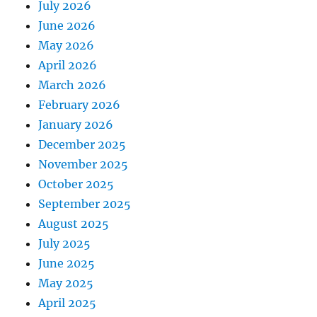
July 2026
June 2026
May 2026
April 2026
March 2026
February 2026
January 2026
December 2025
November 2025
October 2025
September 2025
August 2025
July 2025
June 2025
May 2025
April 2025