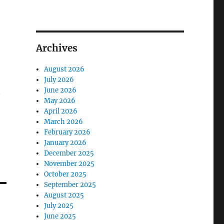
Archives
August 2026
July 2026
n
June 2026
May 2026
April 2026
March 2026
February 2026
January 2026
December 2025
November 2025
October 2025
September 2025
August 2025
July 2025
June 2025