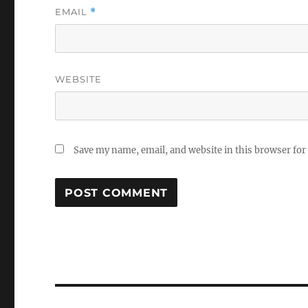
EMAIL
*
WEBSITE
Save my name, email, and website in this browser for
Post