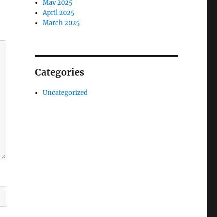
May 2025
April 2025
March 2025
Categories
Uncategorized