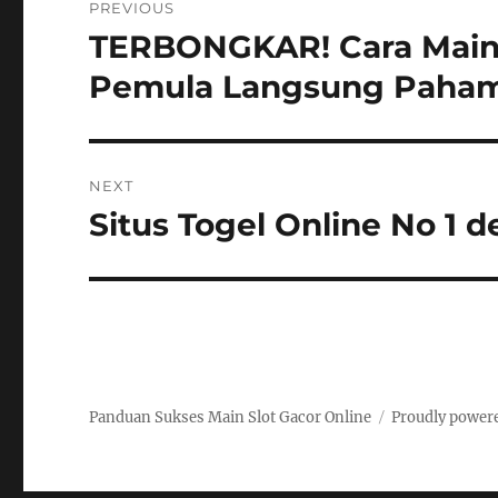
PREVIOUS
navigation
TERBONGKAR! Cara Main 
Previous
post:
Pemula Langsung Paha
NEXT
Situs Togel Online No 1 
Next
post:
Panduan Sukses Main Slot Gacor Online
Proudly power