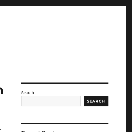
m
Search
SEARCH
t