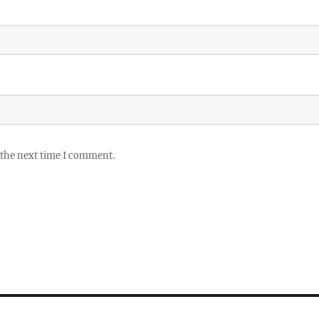
 the next time I comment.