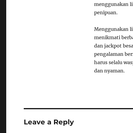
menggunakan li
penipuan.
Menggunakan lin
menikmati berbag
dan jackpot bes
pengalaman ber
harus selalu wa
dan nyaman.
Leave a Reply