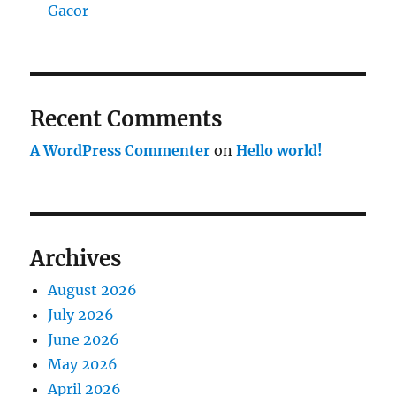
Gacor
Recent Comments
A WordPress Commenter
on
Hello world!
Archives
August 2026
July 2026
June 2026
May 2026
April 2026