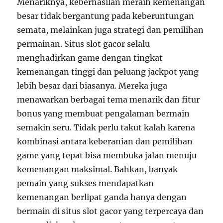
Menariknya, keberhasilan meraih kemenangan
besar tidak bergantung pada keberuntungan
semata, melainkan juga strategi dan pemilihan
permainan. Situs slot gacor selalu
menghadirkan game dengan tingkat
kemenangan tinggi dan peluang jackpot yang
lebih besar dari biasanya. Mereka juga
menawarkan berbagai tema menarik dan fitur
bonus yang membuat pengalaman bermain
semakin seru. Tidak perlu takut kalah karena
kombinasi antara keberanian dan pemilihan
game yang tepat bisa membuka jalan menuju
kemenangan maksimal. Bahkan, banyak
pemain yang sukses mendapatkan
kemenangan berlipat ganda hanya dengan
bermain di situs slot gacor yang terpercaya dan