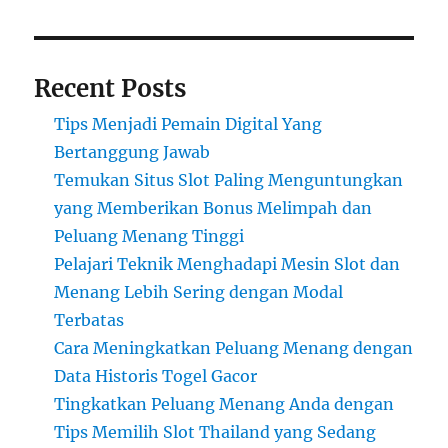
Recent Posts
Tips Menjadi Pemain Digital Yang
Bertanggung Jawab
Temukan Situs Slot Paling Menguntungkan
yang Memberikan Bonus Melimpah dan
Peluang Menang Tinggi
Pelajari Teknik Menghadapi Mesin Slot dan
Menang Lebih Sering dengan Modal
Terbatas
Cara Meningkatkan Peluang Menang dengan
Data Historis Togel Gacor
Tingkatkan Peluang Menang Anda dengan
Tips Memilih Slot Thailand yang Sedang