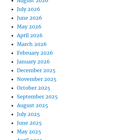
August 2026
July 2026
June 2026
May 2026
April 2026
March 2026
February 2026
January 2026
December 2025
November 2025
October 2025
September 2025
August 2025
July 2025
June 2025
May 2025