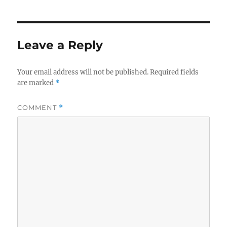
Leave a Reply
Your email address will not be published.
Required fields
are marked
*
COMMENT
*