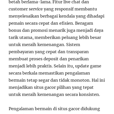
betah berlama-lama. Fitur live chat dan
customer service yang responsif membantu
menyelesaikan berbagai kendala yang dihadapi
pemain secara cepat dan efisien. Beragam
bonus dan promosi menarik juga menjadi daya
tarik utama, memberikan peluang lebih besar
untuk meraih kemenangan. Sistem
pembayaran yang cepat dan transparan
membuat proses deposit dan penarikan
menjadi lebih praktis. Selain itu, update game
secara berkala memastikan pengalaman
bermain tetap segar dan tidak monoton. Hal ini
menjadikan situs gacor pilihan yang tepat
untuk meraih kemenangan secara konsisten.
Pengalaman bermain di situs gacor didukung