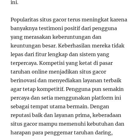
ini.
Popularitas situs gacor terus meningkat karena
banyaknya testimoni positif dari pengguna
yang merasakan keberuntungan dan
keuntungan besar. Keberhasilan mereka tidak
lepas dari fitur lengkap dan sistem yang
terpercaya. Kompetisi yang ketat di pasar
taruhan online menjadikan situs gacor
berinovasi dan menyediakan layanan terbaik
agar tetap kompetitif. Pengguna pun semakin
percaya dan setia menggunakan platform ini
sebagai tempat utama bermain. Dengan
reputasi baik dan layanan prima, keberadaan
situs gacor mampu memenuhi kebutuhan dan
harapan para penggemar taruhan daring,