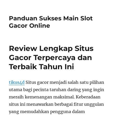
Panduan Sukses Main Slot
Gacor Online
Review Lengkap Situs
Gacor Terpercaya dan
Terbaik Tahun Ini
tikus4d
Situs gacor menjadi salah satu pilihan
utama bagi pecinta taruhan daring yang ingin
meraih kemenangan maksimal. Keberadaan
situs ini menawarkan berbagai fitur unggulan
yang memudahkan pengguna dalam