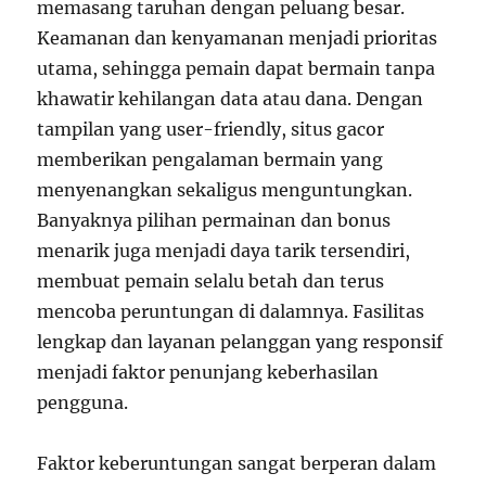
memasang taruhan dengan peluang besar.
Keamanan dan kenyamanan menjadi prioritas
utama, sehingga pemain dapat bermain tanpa
khawatir kehilangan data atau dana. Dengan
tampilan yang user-friendly, situs gacor
memberikan pengalaman bermain yang
menyenangkan sekaligus menguntungkan.
Banyaknya pilihan permainan dan bonus
menarik juga menjadi daya tarik tersendiri,
membuat pemain selalu betah dan terus
mencoba peruntungan di dalamnya. Fasilitas
lengkap dan layanan pelanggan yang responsif
menjadi faktor penunjang keberhasilan
pengguna.
Faktor keberuntungan sangat berperan dalam