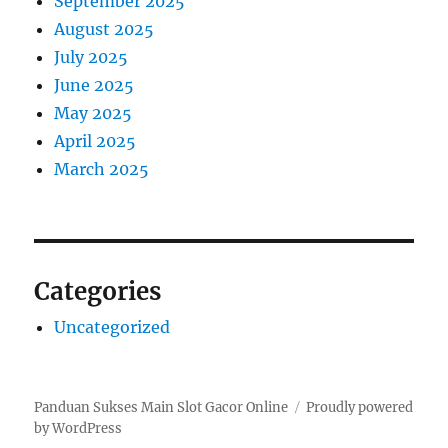
September 2025
August 2025
July 2025
June 2025
May 2025
April 2025
March 2025
Categories
Uncategorized
Panduan Sukses Main Slot Gacor Online
Proudly powered
by WordPress