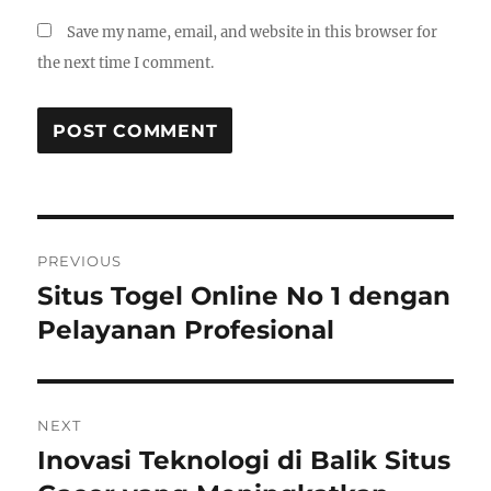
Save my name, email, and website in this browser for
the next time I comment.
Post
PREVIOUS
navigation
Situs Togel Online No 1 dengan
Previous
post:
Pelayanan Profesional
NEXT
Inovasi Teknologi di Balik Situs
Next
post: