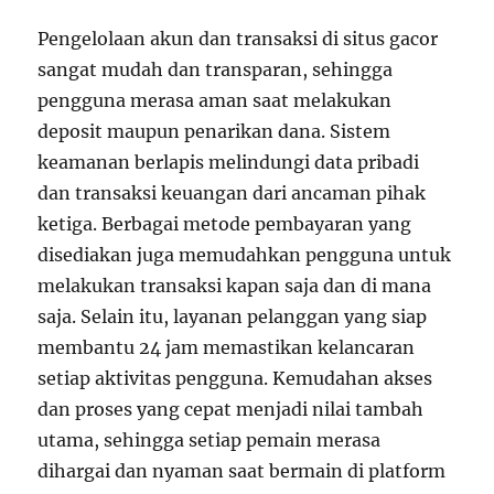
Pengelolaan akun dan transaksi di situs gacor
sangat mudah dan transparan, sehingga
pengguna merasa aman saat melakukan
deposit maupun penarikan dana. Sistem
keamanan berlapis melindungi data pribadi
dan transaksi keuangan dari ancaman pihak
ketiga. Berbagai metode pembayaran yang
disediakan juga memudahkan pengguna untuk
melakukan transaksi kapan saja dan di mana
saja. Selain itu, layanan pelanggan yang siap
membantu 24 jam memastikan kelancaran
setiap aktivitas pengguna. Kemudahan akses
dan proses yang cepat menjadi nilai tambah
utama, sehingga setiap pemain merasa
dihargai dan nyaman saat bermain di platform