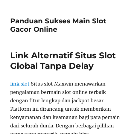
Panduan Sukses Main Slot
Gacor Online
Link Alternatif Situs Slot
Global Tanpa Delay
link slot
Situs slot Maxwin menawarkan
pengalaman bermain slot online terbaik
dengan fitur lengkap dan jackpot besar.
Platform ini dirancang untuk memberikan
kenyamanan dan keamanan bagi para pemain
dari seluruh dunia. Dengan berbagai pilihan