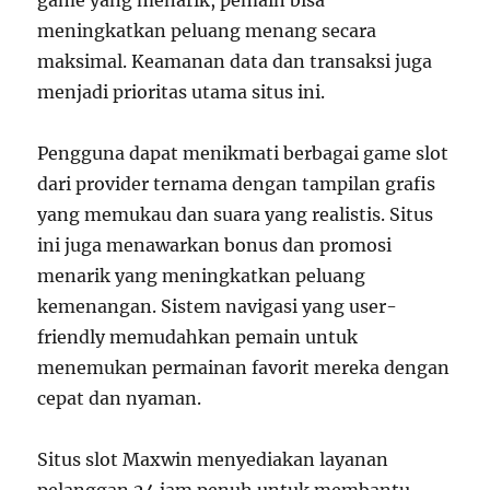
game yang menarik, pemain bisa
meningkatkan peluang menang secara
maksimal. Keamanan data dan transaksi juga
menjadi prioritas utama situs ini.
Pengguna dapat menikmati berbagai game slot
dari provider ternama dengan tampilan grafis
yang memukau dan suara yang realistis. Situs
ini juga menawarkan bonus dan promosi
menarik yang meningkatkan peluang
kemenangan. Sistem navigasi yang user-
friendly memudahkan pemain untuk
menemukan permainan favorit mereka dengan
cepat dan nyaman.
Situs slot Maxwin menyediakan layanan