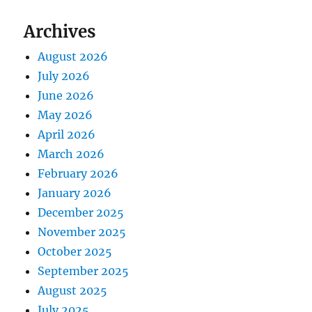
Archives
August 2026
July 2026
June 2026
May 2026
April 2026
March 2026
February 2026
January 2026
December 2025
November 2025
October 2025
September 2025
August 2025
July 2025