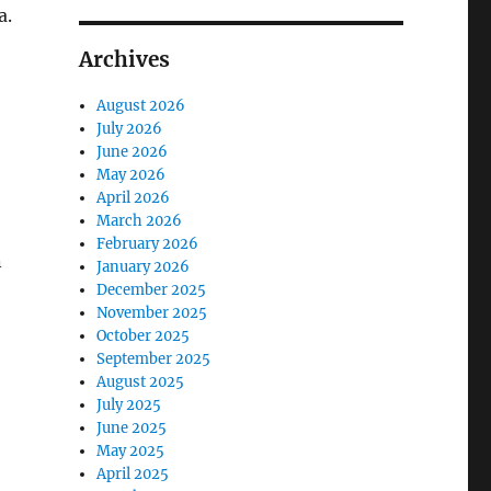
a.
Archives
August 2026
July 2026
June 2026
May 2026
April 2026
March 2026
February 2026
n
January 2026
December 2025
November 2025
October 2025
September 2025
August 2025
July 2025
June 2025
May 2025
April 2025