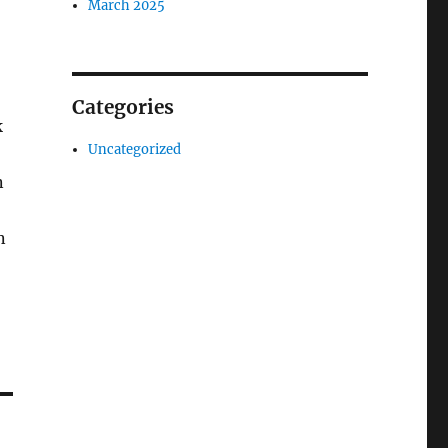
March 2025
Categories
k
Uncategorized
n
n