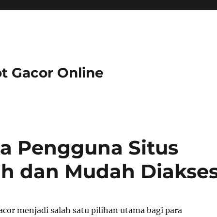
t Gacor Online
a Pengguna Situs
h dan Mudah Diakse
acor menjadi salah satu pilihan utama bagi para