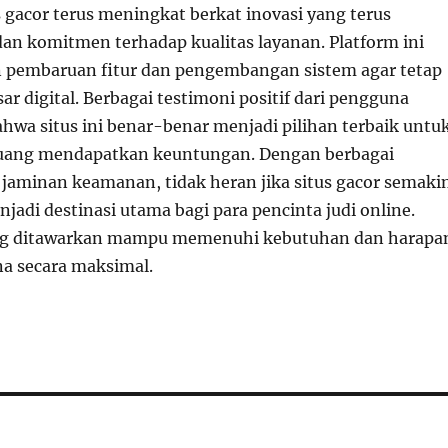
s gacor terus meningkat berkat inovasi yang terus
n komitmen terhadap kualitas layanan. Platform ini
 pembaruan fitur dan pengembangan sistem agar tetap
sar digital. Berbagai testimoni positif dari pengguna
ahwa situs ini benar-benar menjadi pilihan terbaik untu
luang mendapatkan keuntungan. Dengan berbagai
aminan keamanan, tidak heran jika situs gacor semaki
jadi destinasi utama bagi para pencinta judi online.
g ditawarkan mampu memenuhi kebutuhan dan harapa
a secara maksimal.