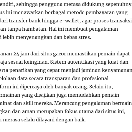
endiri, sehingga pengguna merasa didukung sepenuhny
itus ini menawarkan berbagai metode pembayaran yang
 dari transfer bank hingga e-wallet, agar proses transaksi
 dan tanpa hambatan. Hal ini membuat pengalaman
 lebih menyenangkan dan bebas stres.
yanan 24 jam dari situs gacor memastikan pemain dapat
aja sesuai keinginan. Sistem autentikasi yang kuat dan
serta penarikan yang cepat menjadi jaminan kenyamana
lolaan data secara transparan dan profesional
orm ini dipercaya oleh banyak orang. Selain itu,
rmainan yang disajikan juga memudahkan pemain
minat dan skill mereka. Merancang pengalaman bermain
an dan aman merupakan fokus utama dari situs ini,
 merasa selalu dilayani dengan baik.