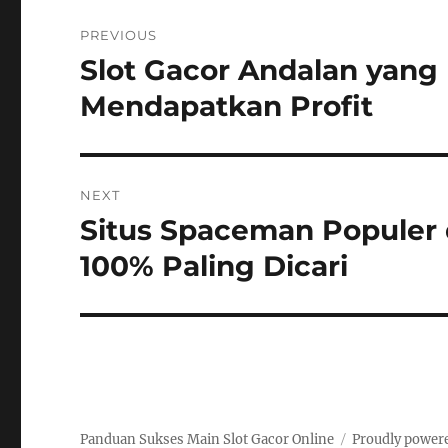
Post
PREVIOUS
navigation
Slot Gacor Andalan yan
Previous
post:
Mendapatkan Profit
NEXT
Situs Spaceman Popule
Next
post:
100% Paling Dicari
Panduan Sukses Main Slot Gacor Online
Proudly power