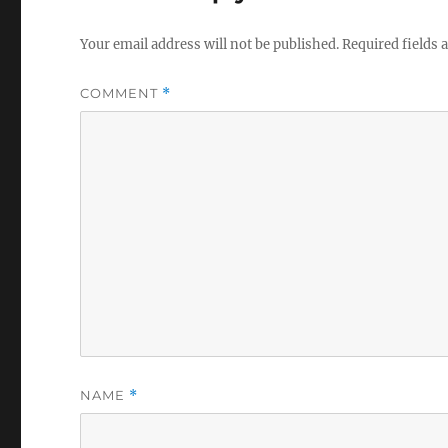
Your email address will not be published.
Required fields
COMMENT
*
NAME
*