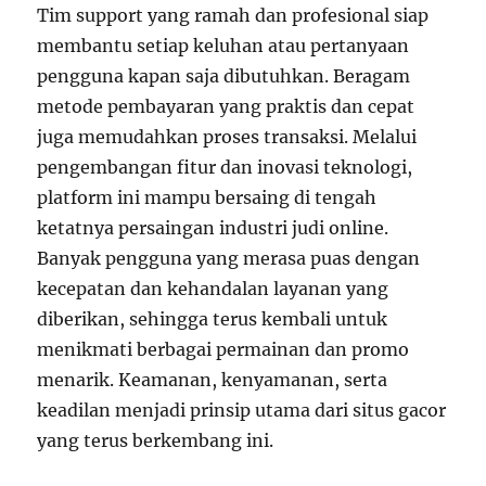
Tim support yang ramah dan profesional siap
membantu setiap keluhan atau pertanyaan
pengguna kapan saja dibutuhkan. Beragam
metode pembayaran yang praktis dan cepat
juga memudahkan proses transaksi. Melalui
pengembangan fitur dan inovasi teknologi,
platform ini mampu bersaing di tengah
ketatnya persaingan industri judi online.
Banyak pengguna yang merasa puas dengan
kecepatan dan kehandalan layanan yang
diberikan, sehingga terus kembali untuk
menikmati berbagai permainan dan promo
menarik. Keamanan, kenyamanan, serta
keadilan menjadi prinsip utama dari situs gacor
yang terus berkembang ini.