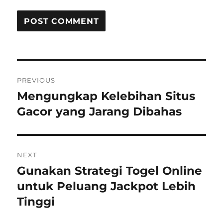
Post
PREVIOUS
navigation
Mengungkap Kelebihan Situs
Previous
post:
Gacor yang Jarang Dibahas
NEXT
Gunakan Strategi Togel Online
Next
post:
untuk Peluang Jackpot Lebih
Tinggi