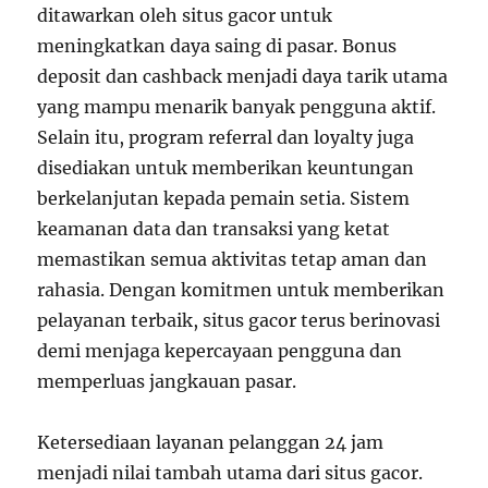
ditawarkan oleh situs gacor untuk
meningkatkan daya saing di pasar. Bonus
deposit dan cashback menjadi daya tarik utama
yang mampu menarik banyak pengguna aktif.
Selain itu, program referral dan loyalty juga
disediakan untuk memberikan keuntungan
berkelanjutan kepada pemain setia. Sistem
keamanan data dan transaksi yang ketat
memastikan semua aktivitas tetap aman dan
rahasia. Dengan komitmen untuk memberikan
pelayanan terbaik, situs gacor terus berinovasi
demi menjaga kepercayaan pengguna dan
memperluas jangkauan pasar.
Ketersediaan layanan pelanggan 24 jam
menjadi nilai tambah utama dari situs gacor.