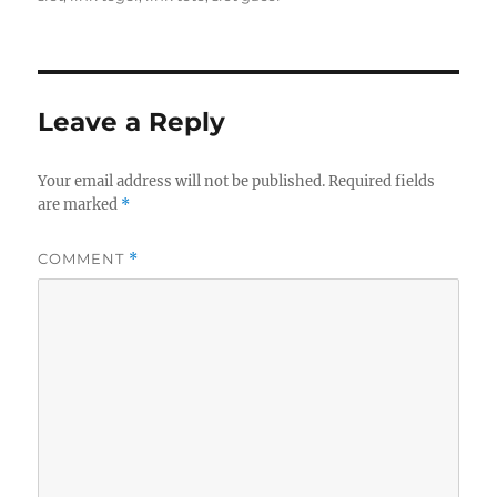
Leave a Reply
Your email address will not be published.
Required fields
are marked
*
COMMENT
*