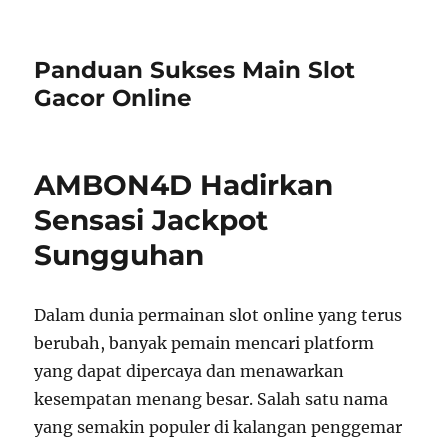
Panduan Sukses Main Slot
Gacor Online
AMBON4D Hadirkan
Sensasi Jackpot
Sungguhan
Dalam dunia permainan slot online yang terus
berubah, banyak pemain mencari platform
yang dapat dipercaya dan menawarkan
kesempatan menang besar. Salah satu nama
yang semakin populer di kalangan penggemar