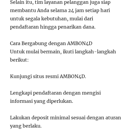
Selain itu, tim layanan pelanggan juga siap
membantu Anda selama 24 jam setiap hari
untuk segala kebutuhan, mulai dari
pendaftaran hingga penarikan dana.
Cara Bergabung dengan AMBON4D
Untuk mulai bermain, ikuti langkah-langkah
berikut:
Kunjungi situs resmi AMBON4D.
Lengkapi pendaftaran dengan mengisi
informasi yang diperlukan.
Lakukan deposit minimal sesuai dengan aturan
yang berlaku.