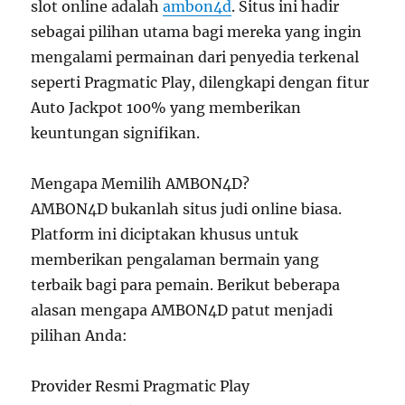
slot online adalah
ambon4d
. Situs ini hadir
sebagai pilihan utama bagi mereka yang ingin
mengalami permainan dari penyedia terkenal
seperti Pragmatic Play, dilengkapi dengan fitur
Auto Jackpot 100% yang memberikan
keuntungan signifikan.
Mengapa Memilih AMBON4D?
AMBON4D bukanlah situs judi online biasa.
Platform ini diciptakan khusus untuk
memberikan pengalaman bermain yang
terbaik bagi para pemain. Berikut beberapa
alasan mengapa AMBON4D patut menjadi
pilihan Anda:
Provider Resmi Pragmatic Play