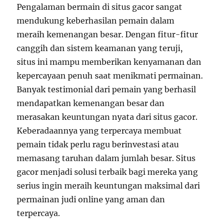
Pengalaman bermain di situs gacor sangat
mendukung keberhasilan pemain dalam
meraih kemenangan besar. Dengan fitur-fitur
canggih dan sistem keamanan yang teruji,
situs ini mampu memberikan kenyamanan dan
kepercayaan penuh saat menikmati permainan.
Banyak testimonial dari pemain yang berhasil
mendapatkan kemenangan besar dan
merasakan keuntungan nyata dari situs gacor.
Keberadaannya yang terpercaya membuat
pemain tidak perlu ragu berinvestasi atau
memasang taruhan dalam jumlah besar. Situs
gacor menjadi solusi terbaik bagi mereka yang
serius ingin meraih keuntungan maksimal dari
permainan judi online yang aman dan
terpercaya.