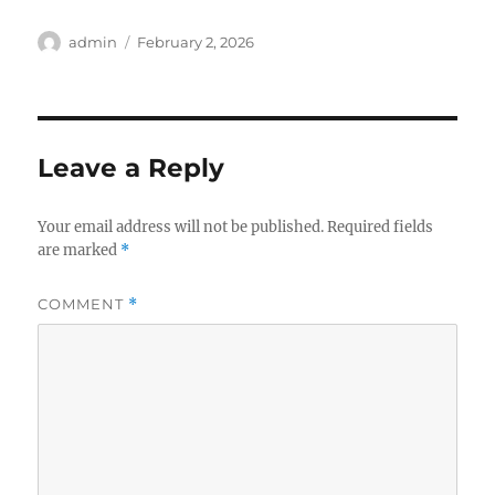
Author
Posted
admin
February 2, 2026
on
Leave a Reply
Your email address will not be published.
Required fields
are marked
*
COMMENT
*