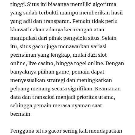
tinggi. Situs ini biasanya memiliki algoritma
yang sudah terbukti mampu memberikan hasil
yang adil dan transparan. Pemain tidak perlu
khawatir akan adanya kecurangan atau
manipulasi dari pihak pengelola situs. Selain
itu, situs gacor juga menawarkan variasi
permainan yang lengkap, mulai dari slot
online, live casino, hingga togel online. Dengan
banyaknya pilihan game, pemain dapat
menyesuaikan strategi dan meningkatkan
peluang menang secara signifikan. Keamanan
data dan transaksi menjadi prioritas utama,
sehingga pemain merasa nyaman saat
bermain.
Pengguna situs gacor sering kali mendapatkan