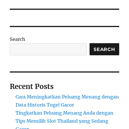
Search
SEARCH
Recent Posts
Cara Meningkatkan Peluang Menang dengan
Data Historis Togel Gacor
Tingkatkan Peluang Menang Anda dengan
Tips Memilih Slot Thailand yang Sedang