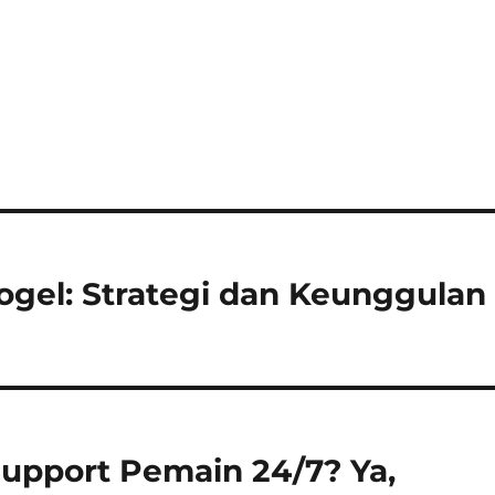
ogel: Strategi dan Keunggulan
Support Pemain 24/7? Ya,