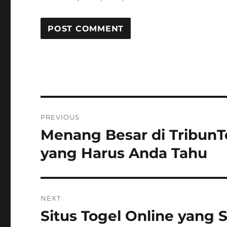
Post
PREVIOUS
navigation
Menang Besar di TribunT
Previous
post:
yang Harus Anda Tahu
NEXT
Situs Togel Online yang 
Next