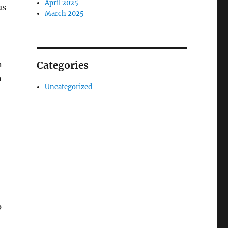
April 2025
us
March 2025
n
Categories
n
Uncategorized
p