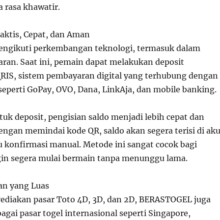
 rasa khawatir.
raktis, Cepat, dan Aman
gikuti perkembangan teknologi, termasuk dalam
an. Saat ini, pemain dapat melakukan deposit
IS, sistem pembayaran digital yang terhubung dengan
seperti GoPay, OVO, Dana, LinkAja, dan mobile banking.
uk deposit, pengisian saldo menjadi lebih cepat dan
dengan memindai kode QR, saldo akan segera terisi di ak
u konfirmasi manual. Metode ini sangat cocok bagi
in segera mulai bermain tanpa menunggu lama.
an yang Luas
ediakan pasar Toto 4D, 3D, dan 2D, BERASTOGEL juga
gai pasar togel internasional seperti Singapore,