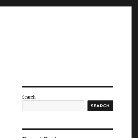
Search
SEARCH