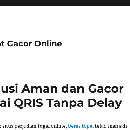
t Gacor Online
usi Aman dan Gacor
ai QRIS Tanpa Delay
 situs perjudian togel online,
beras togel
telah menjadi