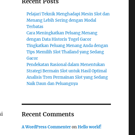
Recent Posts
Pelajari Teknik Menghadapi Mesin Slot dan
Menang Lebih Sering dengan Modal
Terbatas
Cara Meningkatkan Peluang Menang
dengan Data Historis Togel Gacor
Tingkatkan Peluang Menang Anda dengan
Tips Memilih Slot Thailand yang Sedang
Gacor
Pendekatan Rasional dalam Menentukan
Strategi Bermain Slot untuk Hasil Optimal
Analisis Tren Permainan Slot yang Sedang
Naik Daun dan Peluangnya
Recent Comments
si
A WordPress Commenter
on
Hello world!