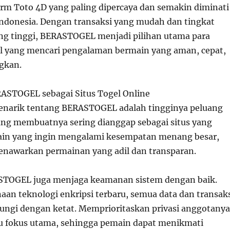
form Toto 4D yang paling dipercaya dan semakin diminati
Indonesia. Dengan transaksi yang mudah dan tingkat
g tinggi, BERASTOGEL menjadi pilihan utama para
l yang mencari pengalaman bermain yang aman, cepat,
gkan.
ASTOGEL sebagai Situs Togel Online
enarik tentang BERASTOGEL adalah tingginya peluang
ng membuatnya sering dianggap sebagai situs yang
ain yang ingin mengalami kesempatan menang besar,
awarkan permainan yang adil dan transparan.
ASTOGEL juga menjaga keamanan sistem dengan baik.
aan teknologi enkripsi terbaru, semua data dan transak
ungi dengan ketat. Memprioritaskan privasi anggotanya
tu fokus utama, sehingga pemain dapat menikmati