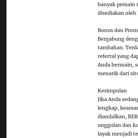
banyak pemain m
disediakan ole
Bonus dan Prom
Bergabung den
tambahan. Terda
referral yang d
Anda bermain, 
menarik dari situ
Kesimpulan
Jika Anda sedan
lengkap, keaman
diandalkan, BER
unggulan dan k
layak menjadi t