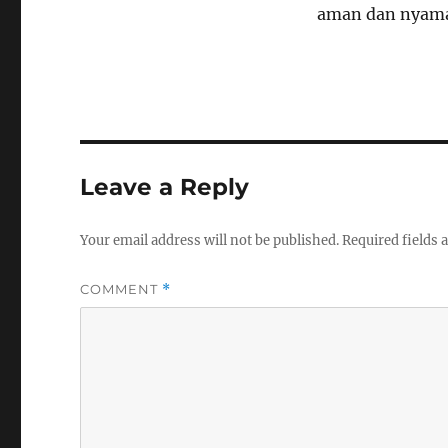
aman dan nyam
Leave a Reply
Your email address will not be published.
Required fields
COMMENT
*