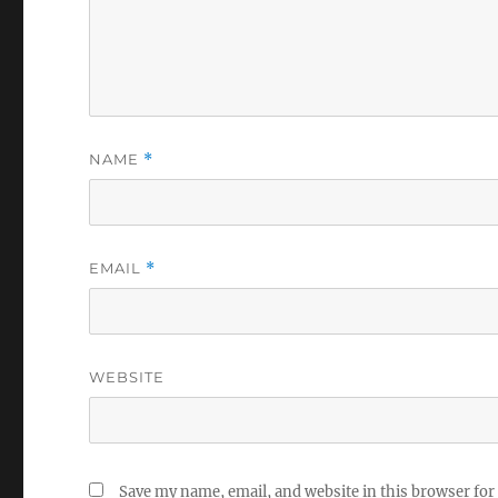
NAME
*
EMAIL
*
WEBSITE
Save my name, email, and website in this browser for