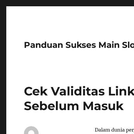
Panduan Sukses Main Slo
Cek Validitas Lin
Sebelum Masuk
Dalam dunia per