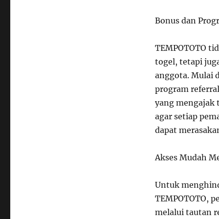
Bonus dan Prog
TEMPOTOTO tida
togel, tetapi j
anggota. Mulai 
program referr
yang mengajak t
agar setiap pema
dapat merasakan
Akses Mudah Mel
Untuk menghinda
TEMPOTOTO, pem
melalui tautan 