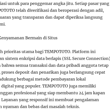
iasi untuk para penggemar angka jitu. Setiap pasar yang
OTOTO telah diverifikasi dan beroperasi dengan adil,
luaran yang transparan dan dapat diperiksa langsung
mi.
enyamanan Bermain di Situs
 prioritas utama bagi TEMPOTOTO. Platform ini
n sistem enkripsi data berlapis (SSL Secure Connection
bahwa semua transaksi dan data pribadi anggota tetap
, proses deposit dan penarikan juga berlangsung cepat
dukung berbagai metode pembayaran lokal
digital yang populer. TEMPOTOTO juga memiliki
anggan profesional yang siap membantu 24 jam kapan
. Layanan yang responsif ini membuat pengalaman
 nyaman dan bebas dari masalah teknis.