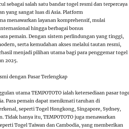
l sebagai salah satu bandar togel resmi dan terpercaya
n yang sangat luas di Asia. Platform
rena menawarkan layanan komprehensif, mulai
 internasional hingga berbagai bonus
ara pemain. Dengan sistem perlindungan yang tinggi,
odern, serta kemudahan akses melalui tautan resmi,
sil menjadi pilihan utama bagi para penggemar togel
un 2025.
smi dengan Pasar Terlengkap
ggulan utama TEMPOTOTO ialah ketersediaan pasar toge
sia. Para pemain dapat menikmati taruhan di
terkenal, seperti Togel Hongkong, Singapore, Sydney,
an. Tidak hanya itu, TEMPOTOTO juga menawarkan
 seperti Togel Taiwan dan Cambodia, yang memberikan