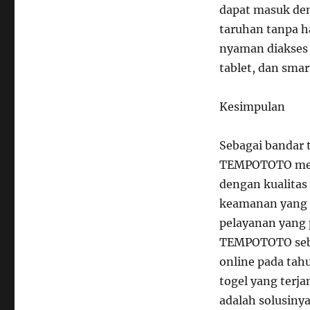
dapat masuk de
taruhan tanpa h
nyaman diakses 
tablet, dan sma
Kesimpulan
Sebagai bandar t
TEMPOTOTO memb
dengan kualitas
keamanan yang 
pelayanan yang 
TEMPOTOTO sebag
online pada tah
togel yang ter
adalah solusiny