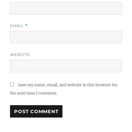
EMAIL
*
WEBSITE
Save my name, email, and website in this browser for
the next time I comment.