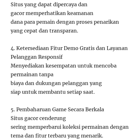
Situs yang dapat dipercaya dan
gacor memperhatikan keamanan
dana para pemain dengan proses penarikan
yang cepat dan transparan.
4. Ketersediaan Fitur Demo Gratis dan Layanan
Pelanggan Responsif
Menyediakan kesempatan untuk mencoba
permainan tanpa
biaya dan dukungan pelanggan yang
siap untuk membantu setiap saat.
5. Pembaharuan Game Secara Berkala
Situs gacor cenderung
sering memperbarui koleksi permainan dengan
tema dan fitur terbaru yang menarik.