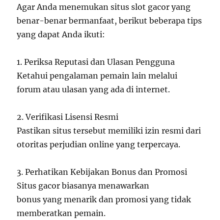
Agar Anda menemukan situs slot gacor yang
benar-benar bermanfaat, berikut beberapa tips
yang dapat Anda ikuti:
1. Periksa Reputasi dan Ulasan Pengguna
Ketahui pengalaman pemain lain melalui
forum atau ulasan yang ada di internet.
2. Verifikasi Lisensi Resmi
Pastikan situs tersebut memiliki izin resmi dari
otoritas perjudian online yang terpercaya.
3. Perhatikan Kebijakan Bonus dan Promosi
Situs gacor biasanya menawarkan
bonus yang menarik dan promosi yang tidak
memberatkan pemain.