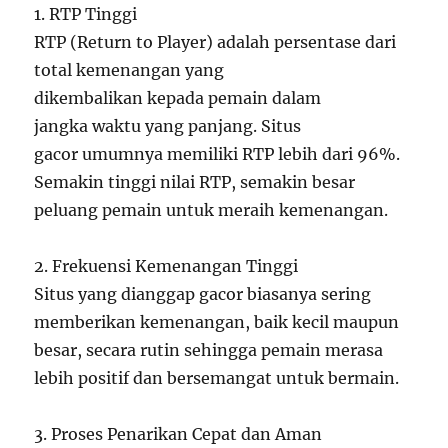
1. RTP Tinggi
RTP (Return to Player) adalah persentase dari
total kemenangan yang
dikembalikan kepada pemain dalam
jangka waktu yang panjang. Situs
gacor umumnya memiliki RTP lebih dari 96%.
Semakin tinggi nilai RTP, semakin besar
peluang pemain untuk meraih kemenangan.
2. Frekuensi Kemenangan Tinggi
Situs yang dianggap gacor biasanya sering
memberikan kemenangan, baik kecil maupun
besar, secara rutin sehingga pemain merasa
lebih positif dan bersemangat untuk bermain.
3. Proses Penarikan Cepat dan Aman