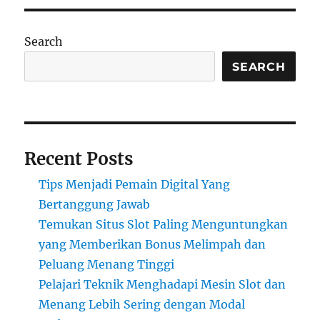
Search
SEARCH
Recent Posts
Tips Menjadi Pemain Digital Yang
Bertanggung Jawab
Temukan Situs Slot Paling Menguntungkan
yang Memberikan Bonus Melimpah dan
Peluang Menang Tinggi
Pelajari Teknik Menghadapi Mesin Slot dan
Menang Lebih Sering dengan Modal