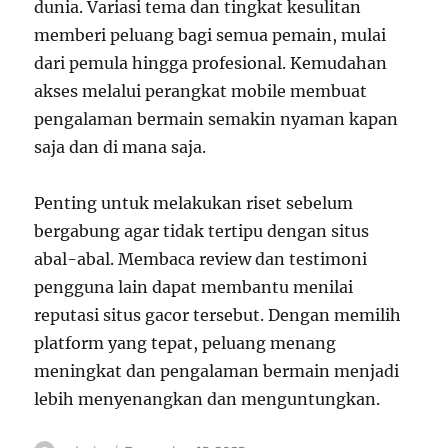
dunia. Variasi tema dan tingkat kesulitan
memberi peluang bagi semua pemain, mulai
dari pemula hingga profesional. Kemudahan
akses melalui perangkat mobile membuat
pengalaman bermain semakin nyaman kapan
saja dan di mana saja.
Penting untuk melakukan riset sebelum
bergabung agar tidak tertipu dengan situs
abal-abal. Membaca review dan testimoni
pengguna lain dapat membantu menilai
reputasi situs gacor tersebut. Dengan memilih
platform yang tepat, peluang menang
meningkat dan pengalaman bermain menjadi
lebih menyenangkan dan menguntungkan.