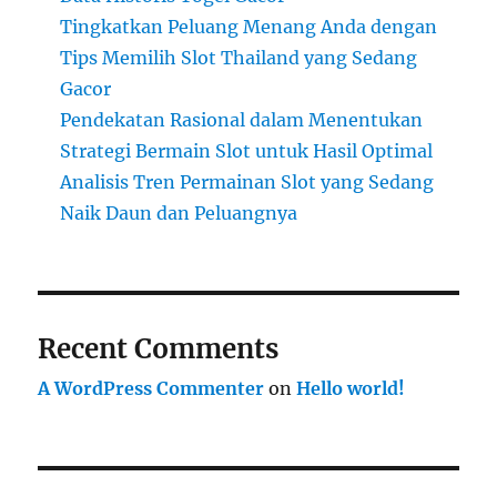
Tingkatkan Peluang Menang Anda dengan
Tips Memilih Slot Thailand yang Sedang
Gacor
Pendekatan Rasional dalam Menentukan
Strategi Bermain Slot untuk Hasil Optimal
Analisis Tren Permainan Slot yang Sedang
Naik Daun dan Peluangnya
Recent Comments
A WordPress Commenter
on
Hello world!