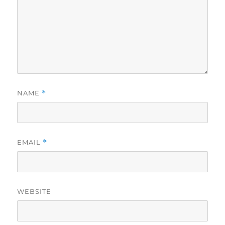
NAME
*
EMAIL
*
WEBSITE