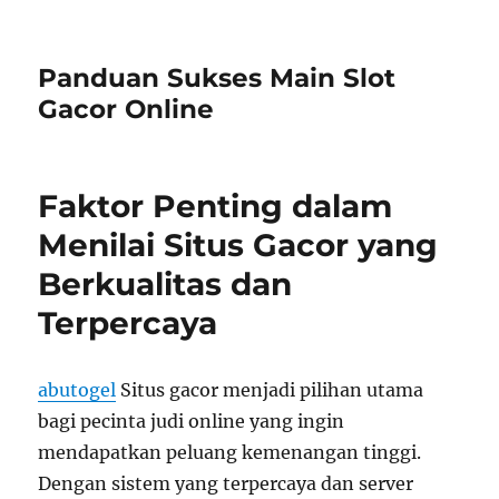
Panduan Sukses Main Slot
Gacor Online
Faktor Penting dalam
Menilai Situs Gacor yang
Berkualitas dan
Terpercaya
abutogel
Situs gacor menjadi pilihan utama
bagi pecinta judi online yang ingin
mendapatkan peluang kemenangan tinggi.
Dengan sistem yang terpercaya dan server