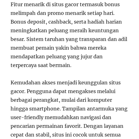
Fitur menarik di situs gacor termasuk bonus
melimpah dan promo menarik setiap hari.
Bonus deposit, cashback, serta hadiah harian
meningkatkan peluang meraih keuntungan
besar. Sistem taruhan yang transparan dan adil
membuat pemain yakin bahwa mereka
mendapatkan peluang yang jujur dan
terpercaya saat bermain.
Kemudahan akses menjadi keunggulan situs
gacor. Pengguna dapat mengakses melalui
berbagai perangkat, mulai dari komputer
hingga smartphone. Tampilan antarmuka yang
user-friendly memudahkan navigasi dan
pencarian permainan favorit. Dengan layanan
cepat dan stabil, situs ini cocok untuk semua