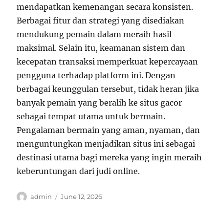
mendapatkan kemenangan secara konsisten.
Berbagai fitur dan strategi yang disediakan
mendukung pemain dalam meraih hasil
maksimal. Selain itu, keamanan sistem dan
kecepatan transaksi memperkuat kepercayaan
pengguna terhadap platform ini. Dengan
berbagai keunggulan tersebut, tidak heran jika
banyak pemain yang beralih ke situs gacor
sebagai tempat utama untuk bermain.
Pengalaman bermain yang aman, nyaman, dan
menguntungkan menjadikan situs ini sebagai
destinasi utama bagi mereka yang ingin meraih
keberuntungan dari judi online.
Author
Posted
admin
June 12, 2026
on