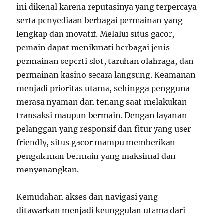
ini dikenal karena reputasinya yang terpercaya
serta penyediaan berbagai permainan yang
lengkap dan inovatif. Melalui situs gacor,
pemain dapat menikmati berbagai jenis
permainan seperti slot, taruhan olahraga, dan
permainan kasino secara langsung. Keamanan
menjadi prioritas utama, sehingga pengguna
merasa nyaman dan tenang saat melakukan
transaksi maupun bermain. Dengan layanan
pelanggan yang responsif dan fitur yang user-
friendly, situs gacor mampu memberikan
pengalaman bermain yang maksimal dan
menyenangkan.
Kemudahan akses dan navigasi yang
ditawarkan menjadi keunggulan utama dari