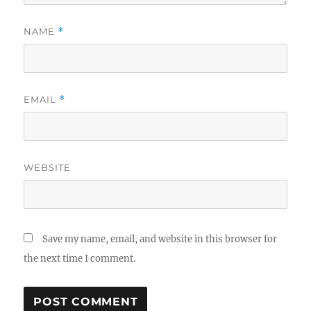
NAME
*
EMAIL
*
WEBSITE
Save my name, email, and website in this browser for
the next time I comment.