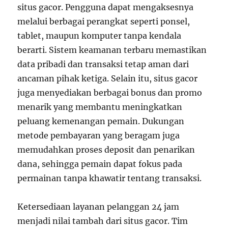
situs gacor. Pengguna dapat mengaksesnya
melalui berbagai perangkat seperti ponsel,
tablet, maupun komputer tanpa kendala
berarti. Sistem keamanan terbaru memastikan
data pribadi dan transaksi tetap aman dari
ancaman pihak ketiga. Selain itu, situs gacor
juga menyediakan berbagai bonus dan promo
menarik yang membantu meningkatkan
peluang kemenangan pemain. Dukungan
metode pembayaran yang beragam juga
memudahkan proses deposit dan penarikan
dana, sehingga pemain dapat fokus pada
permainan tanpa khawatir tentang transaksi.
Ketersediaan layanan pelanggan 24 jam
menjadi nilai tambah dari situs gacor. Tim