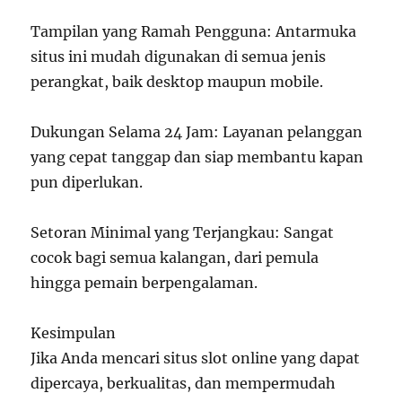
Tampilan yang Ramah Pengguna: Antarmuka
situs ini mudah digunakan di semua jenis
perangkat, baik desktop maupun mobile.
Dukungan Selama 24 Jam: Layanan pelanggan
yang cepat tanggap dan siap membantu kapan
pun diperlukan.
Setoran Minimal yang Terjangkau: Sangat
cocok bagi semua kalangan, dari pemula
hingga pemain berpengalaman.
Kesimpulan
Jika Anda mencari situs slot online yang dapat
dipercaya, berkualitas, dan mempermudah