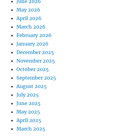
June 2026
May 2026
April 2026
March 2026
February 2026
January 2026
December 2025
November 2025
October 2025
September 2025
August 2025
July 2025
June 2025
May 2025
April 2025
March 2025