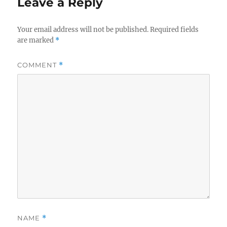
Leave a Reply
Your email address will not be published.
Required fields
are marked
*
COMMENT
*
NAME
*