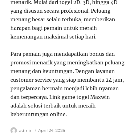
menarik. Mulai dari togel 2D, 3D, hingga 4D
yang disusun secara profesional. Peluang
menang besar selalu terbuka, memberikan
harapan bagi pemain untuk meraih
kemenangan maksimal setiap hari.
Para pemain juga mendapatkan bonus dan
promosi menarik yang meningkatkan peluang
menang dan keuntungan. Dengan layanan
customer service yang siap membantu 24 jam,
pengalaman bermain menjadi lebih nyaman
dan terpercaya. Link game togel Maxwin
adalah solusi terbaik untuk meraih
keberuntungan online.
Author
Posted
admin
April 24, 2026
on