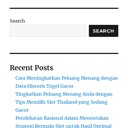
Search
SEARCH
Recent Posts
Cara Meningkatkan Peluang Menang dengan
Data Historis Togel Gacor
Tingkatkan Peluang Menang Anda dengan
Tips Memilih Slot Thailand yang Sedang
Gacor
Pendekatan Rasional dalam Menentukan
Strategi Bermain Slot untuk Hasil Optimal