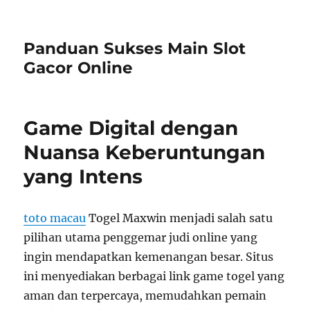
Panduan Sukses Main Slot
Gacor Online
Game Digital dengan
Nuansa Keberuntungan
yang Intens
toto macau
Togel Maxwin menjadi salah satu
pilihan utama penggemar judi online yang
ingin mendapatkan kemenangan besar. Situs
ini menyediakan berbagai link game togel yang
aman dan terpercaya, memudahkan pemain