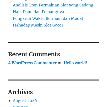
Analisis Tren Permainan Slot yang Sedang
Naik Daun dan Peluangnya
Pengaruh Waktu Bermain dan Modal
terhadap Mesin Slot Gacor
Recent Comments
A WordPress Commenter
on
Hello world!
Archives
August 2026