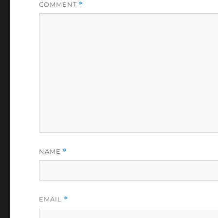
COMMENT
*
NAME
*
EMAIL
*