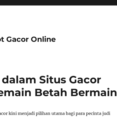
t Gacor Online
 dalam Situs Gacor
emain Betah Bermai
acor kini menjadi pilihan utama bagi para pecinta judi