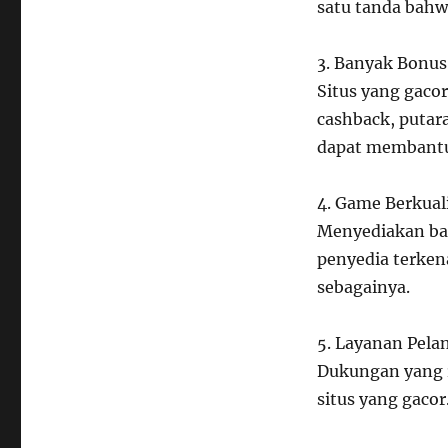
satu tanda bahwa
3. Banyak Bonu
Situs yang gaco
cashback, putar
dapat membantu
4. Game Berkuali
Menyediakan ban
penyedia terkena
sebagainya.
5. Layanan Pela
Dukungan yang r
situs yang gacor