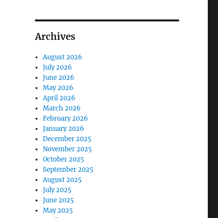
Archives
August 2026
July 2026
June 2026
May 2026
April 2026
March 2026
February 2026
January 2026
December 2025
November 2025
October 2025
September 2025
August 2025
July 2025
June 2025
May 2025