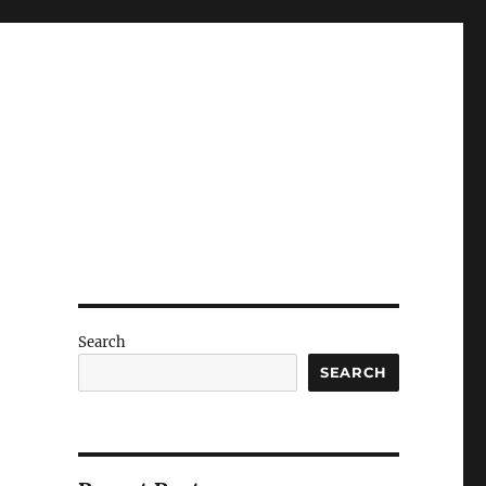
Search
SEARCH