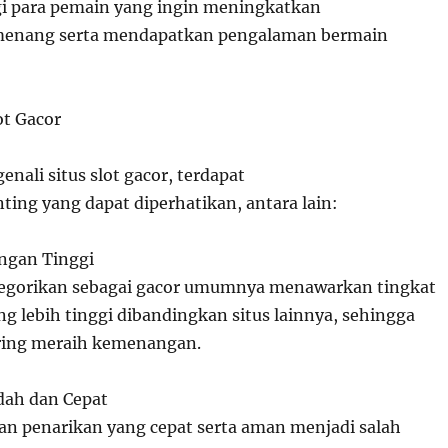
gi para pemain yang ingin meningkatkan
menang serta mendapatkan pengalaman bermain
lot Gacor
nali situs slot gacor, terdapat
nting yang dapat diperhatikan, antara lain:
ngan Tinggi
tegorikan sebagai gacor umumnya menawarkan tingkat
 lebih tinggi dibandingkan situs lainnya, sehingga
ring meraih kemenangan.
dah dan Cepat
dan penarikan yang cepat serta aman menjadi salah