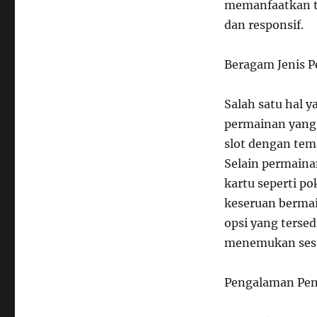
memanfaatkan te
dan responsif.
Beragam Jenis 
Salah satu hal 
permainan yang
slot dengan tem
Selain permaina
kartu seperti p
keseruan berma
opsi yang tersed
menemukan sesu
Pengalaman Pe