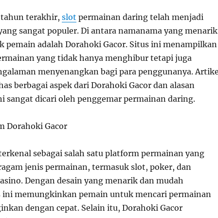
tahun terakhir,
slot
permainan daring telah menjadi
 yang sangat populer. Di antara namanama yang menarik
k pemain adalah Dorahoki Gacor. Situs ini menampilkan
permainan yang tidak hanya menghibur tetapi juga
galaman menyenangkan bagi para penggunanya. Artike
as berbagai aspek dari Dorahoki Gacor dan alasan
ni sangat dicari oleh penggemar permainan daring.
 Dorahoki Gacor
terkenal sebagai salah satu platform permainan yang
gam jenis permainan, termasuk slot, poker, dan
casino. Dengan desain yang menarik dan mudah
us ini memungkinkan pemain untuk mencari permainan
inkan dengan cepat. Selain itu, Dorahoki Gacor