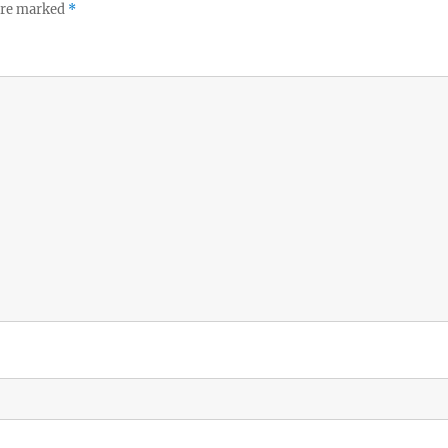
 are marked
*