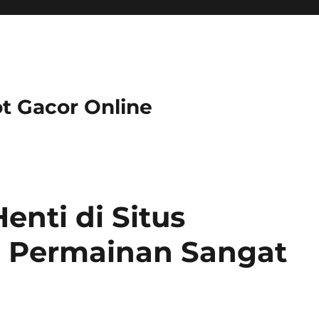
t Gacor Online
enti di Situs
 Permainan Sangat