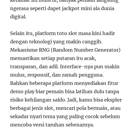
keramat ini muncul, banyak pemain langsung
ngerasa seperti dapet jackpot mini ala dunia
digital.
Selain itu, platform toto slot masa kini hadir
dengan teknologi yang makin canggih.
Mekanisme RNG (Random Number Generator)
memastikan setiap putaran itu acak,
transparan, dan adil. Interface-nya pun makin
mulus, responsif, dan ramah pengguna.
Bahkan beberapa platform menyediakan fitur
demo play biar pemain bisa latihan dulu tanpa
risiko kehilangan saldo. Jadi, kamu bisa eksplor
berbagai jenis slot, mencari pola bermain, atau
sekadar nyari tema yang paling cocok sebelum
mencoba versi taruhan sebenarnya.