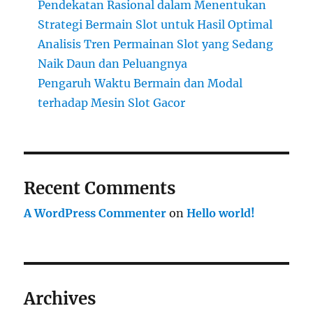
Pendekatan Rasional dalam Menentukan
Strategi Bermain Slot untuk Hasil Optimal
Analisis Tren Permainan Slot yang Sedang
Naik Daun dan Peluangnya
Pengaruh Waktu Bermain dan Modal
terhadap Mesin Slot Gacor
Recent Comments
A WordPress Commenter
on
Hello world!
Archives