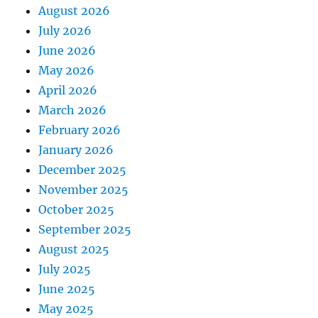
August 2026
July 2026
June 2026
May 2026
April 2026
March 2026
February 2026
January 2026
December 2025
November 2025
October 2025
September 2025
August 2025
July 2025
June 2025
May 2025