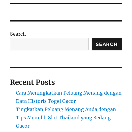
Search
SEARCH
Recent Posts
Cara Meningkatkan Peluang Menang dengan
Data Historis Togel Gacor
Tingkatkan Peluang Menang Anda dengan
Tips Memilih Slot Thailand yang Sedang
Gacor