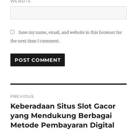
WEBSITE
Save my name, email, and website in this browser for
the next time I comment.
Post
PREVIOUS
navigation
Keberadaan Situs Slot Gacor
Previous
post:
yang Mendukung Berbagai
Metode Pembayaran Digital