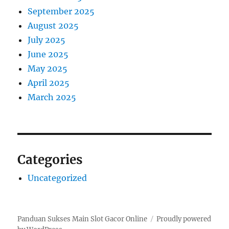
September 2025
August 2025
July 2025
June 2025
May 2025
April 2025
March 2025
Categories
Uncategorized
Panduan Sukses Main Slot Gacor Online
Proudly powered