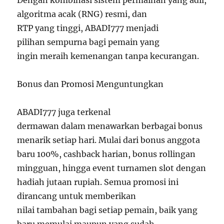
Dengan kombinasi sistem permainan yang adil,
algoritma acak (RNG) resmi, dan
RTP yang tinggi, ABADI777 menjadi
pilihan sempurna bagi pemain yang
ingin meraih kemenangan tanpa kecurangan.
Bonus dan Promosi Menguntungkan
ABADI777 juga terkenal
dermawan dalam menawarkan berbagai bonus
menarik setiap hari. Mulai dari bonus anggota
baru 100%, cashback harian, bonus rollingan
mingguan, hingga event turnamen slot dengan
hadiah jutaan rupiah. Semua promosi ini
dirancang untuk memberikan
nilai tambahan bagi setiap pemain, baik yang