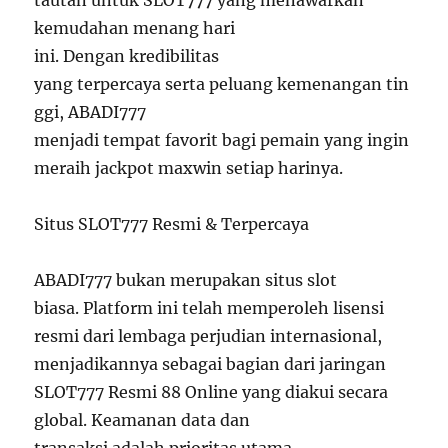
tautan untuk SLOT777 yang menawarkan
kemudahan menang hari
ini. Dengan kredibilitas
yang terpercaya serta peluang kemenangan tin
ggi, ABADI777
menjadi tempat favorit bagi pemain yang ingin
meraih jackpot maxwin setiap harinya.
Situs SLOT777 Resmi & Terpercaya
ABADI777 bukan merupakan situs slot
biasa. Platform ini telah memperoleh lisensi
resmi dari lembaga perjudian internasional,
menjadikannya sebagai bagian dari jaringan
SLOT777 Resmi 88 Online yang diakui secara
global. Keamanan data dan