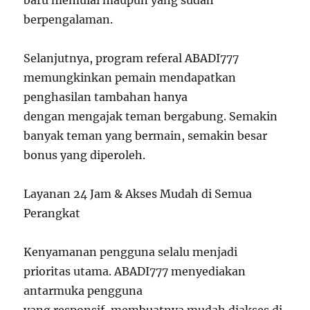
baru memulai maupun yang sudah
berpengalaman.
Selanjutnya, program referal ABADI777
memungkinkan pemain mendapatkan
penghasilan tambahan hanya
dengan mengajak teman bergabung. Semakin
banyak teman yang bermain, semakin besar
bonus yang diperoleh.
Layanan 24 Jam & Akses Mudah di Semua
Perangkat
Kenyamanan pengguna selalu menjadi
prioritas utama. ABADI777 menyediakan
antarmuka pengguna