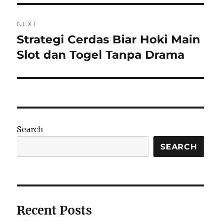
NEXT
Strategi Cerdas Biar Hoki Main
Next
post:
Slot dan Togel Tanpa Drama
Search
SEARCH
Recent Posts