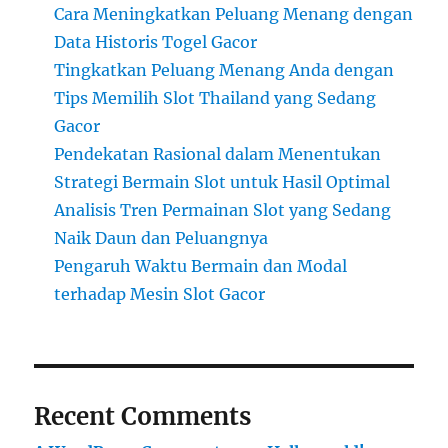
Cara Meningkatkan Peluang Menang dengan
Data Historis Togel Gacor
Tingkatkan Peluang Menang Anda dengan
Tips Memilih Slot Thailand yang Sedang
Gacor
Pendekatan Rasional dalam Menentukan
Strategi Bermain Slot untuk Hasil Optimal
Analisis Tren Permainan Slot yang Sedang
Naik Daun dan Peluangnya
Pengaruh Waktu Bermain dan Modal
terhadap Mesin Slot Gacor
Recent Comments