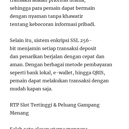
transaksi adalah prioritas utama,
sehingga para pemain dapat bermain
dengan nyaman tanpa khawatir
tentang kebocoran informasi pribadi.
Selain itu, sistem enkripsi SSL 256-
bit menjamin setiap transaksi deposit
dan penarikan berjalan dengan cepat dan
aman. Dengan berbagai metode pembayaran
seperti bank lokal, e-wallet, hingga QRIS,
pemain dapat melakukan transaksi dengan
mudah kapan saja.
RTP Slot Tertinggi & Peluang Gampang
Menang