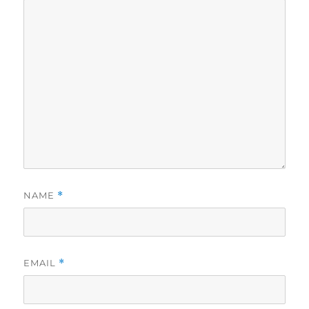
NAME
*
EMAIL
*