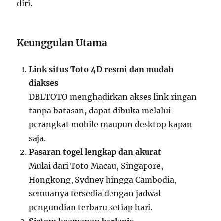
diri.
Keunggulan Utama
Link situs Toto 4D resmi dan mudah
diakses
DBLTOTO menghadirkan akses link ringan
tanpa batasan, dapat dibuka melalui
perangkat mobile maupun desktop kapan
saja.
Pasaran togel lengkap dan akurat
Mulai dari Toto Macau, Singapore,
Hongkong, Sydney hingga Cambodia,
semuanya tersedia dengan jadwal
pengundian terbaru setiap hari.