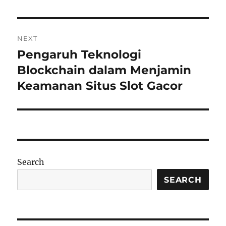
NEXT
Pengaruh Teknologi
Next
post:
Blockchain dalam Menjamin
Keamanan Situs Slot Gacor
Search
SEARCH