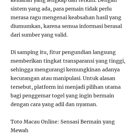
keluaran yang lengkap dan terkini. Dengan
sistem yang ada, para pemain tidak perlu
merasa ragu mengenai keabsahan hasil yang
diumumkan, karena semua informasi berasal
dari sumber yang valid.
Di samping itu, fitur pengundian langsung
memberikan tingkat transparansi yang tinggi,
sehingga mengurangi kemungkinan adanya
kecurangan atau manipulasi. Untuk alasan
tersebut, platform ini menjadi pilihan utama
bagi penggemar togel yang ingin bermain
dengan cara yang adil dan nyaman.
Toto Macau Online: Sensasi Bermain yang
Mewah