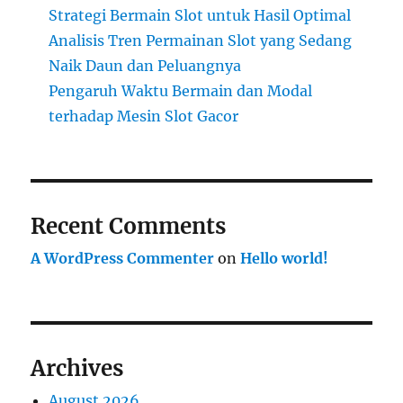
Strategi Bermain Slot untuk Hasil Optimal
Analisis Tren Permainan Slot yang Sedang
Naik Daun dan Peluangnya
Pengaruh Waktu Bermain dan Modal
terhadap Mesin Slot Gacor
Recent Comments
A WordPress Commenter
on
Hello world!
Archives
August 2026