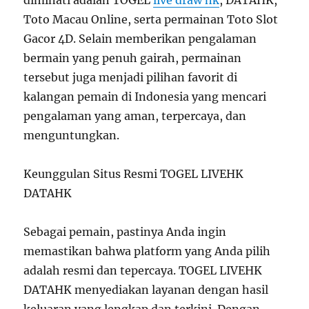
diminati adalah TOGEL
live draw hk
, DATAHK,
Toto Macau Online, serta permainan Toto Slot
Gacor 4D. Selain memberikan pengalaman
bermain yang penuh gairah, permainan
tersebut juga menjadi pilihan favorit di
kalangan pemain di Indonesia yang mencari
pengalaman yang aman, terpercaya, dan
menguntungkan.
Keunggulan Situs Resmi TOGEL LIVEHK
DATAHK
Sebagai pemain, pastinya Anda ingin
memastikan bahwa platform yang Anda pilih
adalah resmi dan tepercaya. TOGEL LIVEHK
DATAHK menyediakan layanan dengan hasil