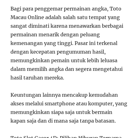
Bagi para penggemar permainan angka, Toto
Macau Online adalah salah satu tempat yang
sangat diminati karena menawarkan berbagai
permainan menarik dengan peluang
kemenangan yang tinggi. Pasar ini terkenal
dengan kecepatan pengumuman hasil,
memungkinkan pemain untuk lebih leluasa
dalam memilih angka dan segera mengetahui
hasil taruhan mereka.
Keuntungan lainnya mencakup kemudahan
akses melalui smartphone atau komputer, yang
memungkinkan siapa saja untuk bermain
kapan saja dan di mana saja tanpa batasan.