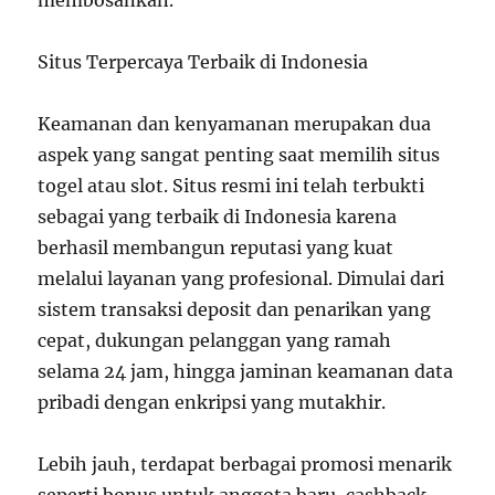
membosankan.
Situs Terpercaya Terbaik di Indonesia
Keamanan dan kenyamanan merupakan dua
aspek yang sangat penting saat memilih situs
togel atau slot. Situs resmi ini telah terbukti
sebagai yang terbaik di Indonesia karena
berhasil membangun reputasi yang kuat
melalui layanan yang profesional. Dimulai dari
sistem transaksi deposit dan penarikan yang
cepat, dukungan pelanggan yang ramah
selama 24 jam, hingga jaminan keamanan data
pribadi dengan enkripsi yang mutakhir.
Lebih jauh, terdapat berbagai promosi menarik