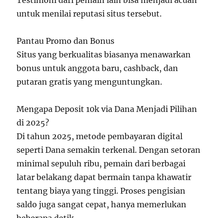
Testimoni dari pemain lain bisa menjadi acuan
untuk menilai reputasi situs tersebut.
Pantau Promo dan Bonus
Situs yang berkualitas biasanya menawarkan
bonus untuk anggota baru, cashback, dan
putaran gratis yang menguntungkan.
Mengapa Deposit 10k via Dana Menjadi Pilihan
di 2025?
Di tahun 2025, metode pembayaran digital
seperti Dana semakin terkenal. Dengan setoran
minimal sepuluh ribu, pemain dari berbagai
latar belakang dapat bermain tanpa khawatir
tentang biaya yang tinggi. Proses pengisian
saldo juga sangat cepat, hanya memerlukan