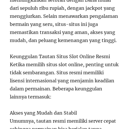
memungkinkan setoran dengan Dana mulai
dari sepuluh ribu rupiah, dengan jackpot yang
menggiurkan. Selain menawarkan pengalaman
bermain yang seru, situs-situs ini juga
memastikan transaksi yang aman, akses yang
mudah, dan peluang kemenangan yang tinggi.
Keunggulan Tautan Situs Slot Online Resmi
Ketika memilih situs slot online, penting untuk
tidak sembarangan. Situs resmi memiliki
lisensi internasional yang menjamin keadilan
dalam permainan. Beberapa keunggulan
lainnya termasuk:
Akses yang Mudah dan Stabil
Umumnya, tautan resmi memiliki server cepat