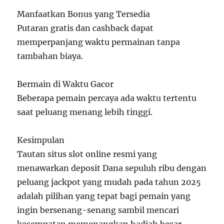
Manfaatkan Bonus yang Tersedia
Putaran gratis dan cashback dapat
memperpanjang waktu permainan tanpa
tambahan biaya.
Bermain di Waktu Gacor
Beberapa pemain percaya ada waktu tertentu
saat peluang menang lebih tinggi.
Kesimpulan
Tautan situs slot online resmi yang
menawarkan deposit Dana sepuluh ribu dengan
peluang jackpot yang mudah pada tahun 2025
adalah pilihan yang tepat bagi pemain yang
ingin bersenang-senang sambil mencari