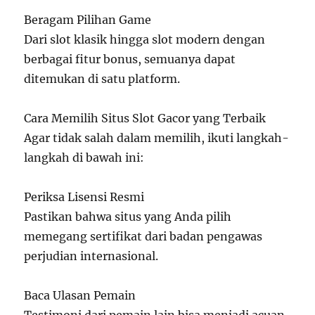
Beragam Pilihan Game
Dari slot klasik hingga slot modern dengan
berbagai fitur bonus, semuanya dapat
ditemukan di satu platform.
Cara Memilih Situs Slot Gacor yang Terbaik
Agar tidak salah dalam memilih, ikuti langkah-
langkah di bawah ini:
Periksa Lisensi Resmi
Pastikan bahwa situs yang Anda pilih
memegang sertifikat dari badan pengawas
perjudian internasional.
Baca Ulasan Pemain