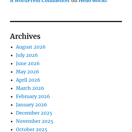
A WordPress Commenter
on
Hello world!
Archives
August 2026
July 2026
June 2026
May 2026
April 2026
March 2026
February 2026
January 2026
December 2025
November 2025
October 2025