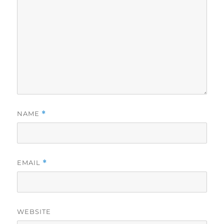
NAME
*
EMAIL
*
WEBSITE