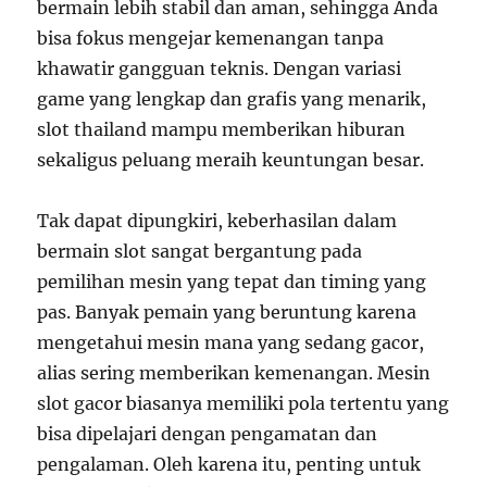
bermain lebih stabil dan aman, sehingga Anda
bisa fokus mengejar kemenangan tanpa
khawatir gangguan teknis. Dengan variasi
game yang lengkap dan grafis yang menarik,
slot thailand mampu memberikan hiburan
sekaligus peluang meraih keuntungan besar.
Tak dapat dipungkiri, keberhasilan dalam
bermain slot sangat bergantung pada
pemilihan mesin yang tepat dan timing yang
pas. Banyak pemain yang beruntung karena
mengetahui mesin mana yang sedang gacor,
alias sering memberikan kemenangan. Mesin
slot gacor biasanya memiliki pola tertentu yang
bisa dipelajari dengan pengamatan dan
pengalaman. Oleh karena itu, penting untuk