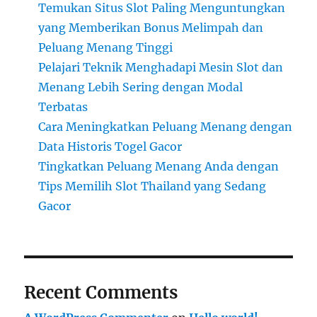
Temukan Situs Slot Paling Menguntungkan
yang Memberikan Bonus Melimpah dan
Peluang Menang Tinggi
Pelajari Teknik Menghadapi Mesin Slot dan
Menang Lebih Sering dengan Modal
Terbatas
Cara Meningkatkan Peluang Menang dengan
Data Historis Togel Gacor
Tingkatkan Peluang Menang Anda dengan
Tips Memilih Slot Thailand yang Sedang
Gacor
Recent Comments