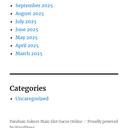
September 2025
August 2025
July 2025
June 2025
May 2025
April 2025
March 2025
Categories
Uncategorized
Panduan Sukses Main Slot Gacor Online
Proudly powered
by WordPress