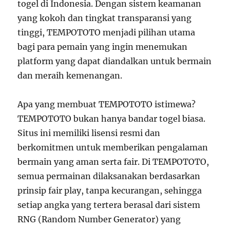
togel di Indonesia. Dengan sistem keamanan
yang kokoh dan tingkat transparansi yang
tinggi, TEMPOTOTO menjadi pilihan utama
bagi para pemain yang ingin menemukan
platform yang dapat diandalkan untuk bermain
dan meraih kemenangan.
Apa yang membuat TEMPOTOTO istimewa?
TEMPOTOTO bukan hanya bandar togel biasa.
Situs ini memiliki lisensi resmi dan
berkomitmen untuk memberikan pengalaman
bermain yang aman serta fair. Di TEMPOTOTO,
semua permainan dilaksanakan berdasarkan
prinsip fair play, tanpa kecurangan, sehingga
setiap angka yang tertera berasal dari sistem
RNG (Random Number Generator) yang