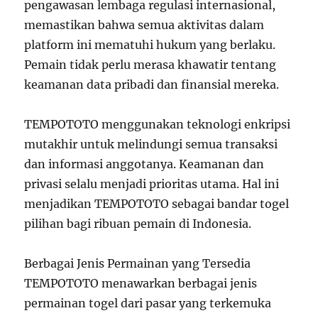
pengawasan lembaga regulasi internasional,
memastikan bahwa semua aktivitas dalam
platform ini mematuhi hukum yang berlaku.
Pemain tidak perlu merasa khawatir tentang
keamanan data pribadi dan finansial mereka.
TEMPOTOTO menggunakan teknologi enkripsi
mutakhir untuk melindungi semua transaksi
dan informasi anggotanya. Keamanan dan
privasi selalu menjadi prioritas utama. Hal ini
menjadikan TEMPOTOTO sebagai bandar togel
pilihan bagi ribuan pemain di Indonesia.
Berbagai Jenis Permainan yang Tersedia
TEMPOTOTO menawarkan berbagai jenis
permainan togel dari pasar yang terkemuka