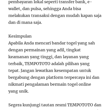
pembayaran lokal seperti transfer bank, e-
wallet, dan pulsa, sehingga Anda bisa
melakukan transaksi dengan mudah kapan saja
dan di mana saja.
Kesimpulan
Apabila Anda mencari bandar togel yang sah
dengan permainan yang adil, tingkat
keamanan yang tinggi, dan layanan yang
terbaik, TEMPOTOTO adalah pilihan yang
tepat. Jangan lewatkan kesempatan untuk
bergabung dengan platform terpercaya ini dan
nikmati pengalaman bermain togel online
yang unik.
Segera kunjungi tautan resmi TEMPOTOTO dan