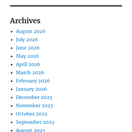
Archives
August 2026
July 2026
June 2026
May 2026
April 2026
March 2026
February 2026
January 2026
December 2025
November 2025
October 2025
September 2025
August 2025