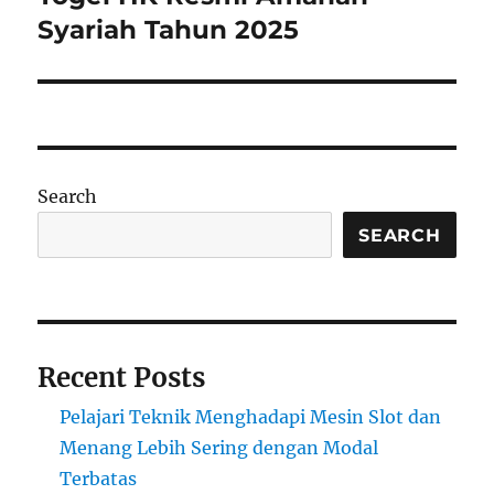
Syariah Tahun 2025
Search
SEARCH
Recent Posts
Pelajari Teknik Menghadapi Mesin Slot dan
Menang Lebih Sering dengan Modal
Terbatas