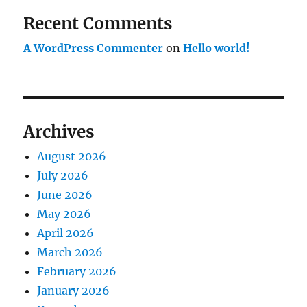
Recent Comments
A WordPress Commenter
on
Hello world!
Archives
August 2026
July 2026
June 2026
May 2026
April 2026
March 2026
February 2026
January 2026