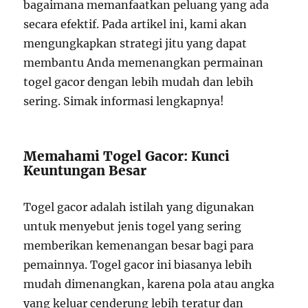
bagaimana memanfaatkan peluang yang ada
secara efektif. Pada artikel ini, kami akan
mengungkapkan strategi jitu yang dapat
membantu Anda memenangkan permainan
togel gacor dengan lebih mudah dan lebih
sering. Simak informasi lengkapnya!
Memahami Togel Gacor: Kunci
Keuntungan Besar
Togel gacor adalah istilah yang digunakan
untuk menyebut jenis togel yang sering
memberikan kemenangan besar bagi para
pemainnya. Togel gacor ini biasanya lebih
mudah dimenangkan, karena pola atau angka
yang keluar cenderung lebih teratur dan