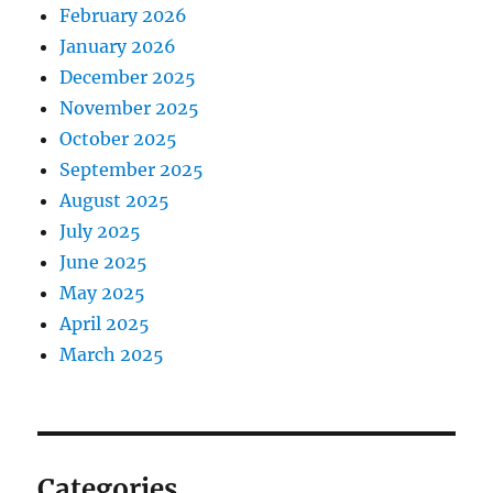
February 2026
January 2026
December 2025
November 2025
October 2025
September 2025
August 2025
July 2025
June 2025
May 2025
April 2025
March 2025
Categories