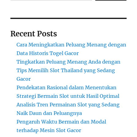
Recent Posts
Cara Meningkatkan Peluang Menang dengan
Data Historis Togel Gacor
Tingkatkan Peluang Menang Anda dengan
Tips Memilih Slot Thailand yang Sedang
Gacor
Pendekatan Rasional dalam Menentukan
Strategi Bermain Slot untuk Hasil Optimal
Analisis Tren Permainan Slot yang Sedang
Naik Daun dan Peluangnya
Pengaruh Waktu Bermain dan Modal
terhadap Mesin Slot Gacor