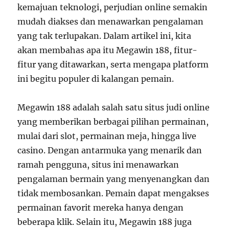
kemajuan teknologi, perjudian online semakin
mudah diakses dan menawarkan pengalaman
yang tak terlupakan. Dalam artikel ini, kita
akan membahas apa itu Megawin 188, fitur-
fitur yang ditawarkan, serta mengapa platform
ini begitu populer di kalangan pemain.
Megawin 188 adalah salah satu situs judi online
yang memberikan berbagai pilihan permainan,
mulai dari slot, permainan meja, hingga live
casino. Dengan antarmuka yang menarik dan
ramah pengguna, situs ini menawarkan
pengalaman bermain yang menyenangkan dan
tidak membosankan. Pemain dapat mengakses
permainan favorit mereka hanya dengan
beberapa klik. Selain itu, Megawin 188 juga