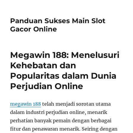
Panduan Sukses Main Slot
Gacor Online
Megawin 188: Menelusuri
Kehebatan dan
Popularitas dalam Dunia
Perjudian Online
megawin 188
telah menjadi sorotan utama
dalam industri perjudian online, menarik
perhatian banyak pemain dengan berbagai
fitur dan penawaran menarik. Seiring dengan