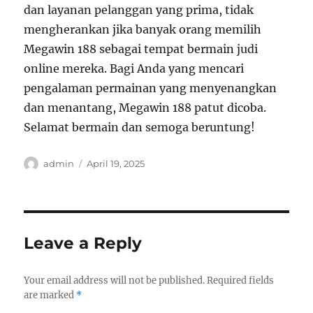
dan layanan pelanggan yang prima, tidak
mengherankan jika banyak orang memilih
Megawin 188 sebagai tempat bermain judi
online mereka. Bagi Anda yang mencari
pengalaman permainan yang menyenangkan
dan menantang, Megawin 188 patut dicoba.
Selamat bermain dan semoga beruntung!
Author
Posted
admin
April 19, 2025
on
Leave a Reply
Your email address will not be published.
Required fields
are marked
*