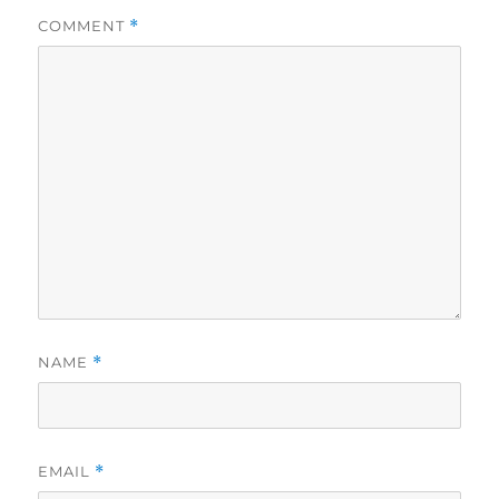
COMMENT
*
NAME
*
EMAIL
*