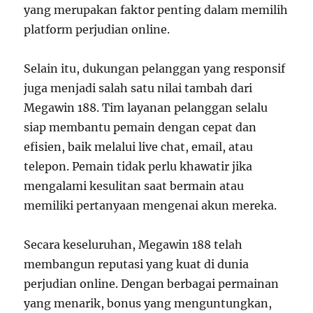
yang merupakan faktor penting dalam memilih
platform perjudian online.
Selain itu, dukungan pelanggan yang responsif
juga menjadi salah satu nilai tambah dari
Megawin 188. Tim layanan pelanggan selalu
siap membantu pemain dengan cepat dan
efisien, baik melalui live chat, email, atau
telepon. Pemain tidak perlu khawatir jika
mengalami kesulitan saat bermain atau
memiliki pertanyaan mengenai akun mereka.
Secara keseluruhan, Megawin 188 telah
membangun reputasi yang kuat di dunia
perjudian online. Dengan berbagai permainan
yang menarik, bonus yang menguntungkan,