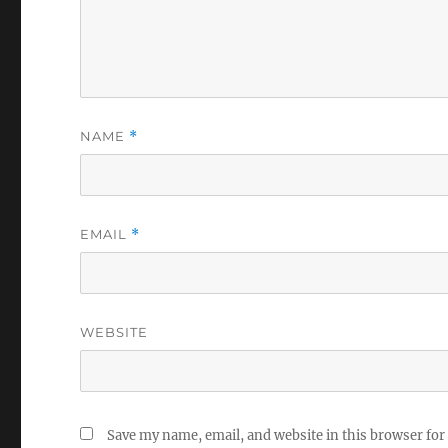
NAME
*
EMAIL
*
WEBSITE
Save my name, email, and website in this browser for