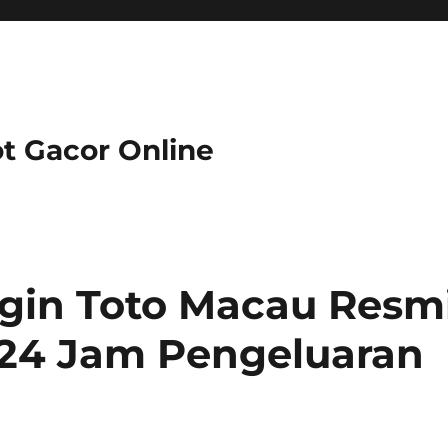
t Gacor Online
gin Toto Macau Resm
24 Jam Pengeluaran