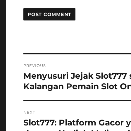
Post
PREVIOUS
navigation
Menyusuri Jejak Slot777 
Previous
post:
Kalangan Pemain Slot On
NEXT
Slot777: Platform Gacor
Next
post: