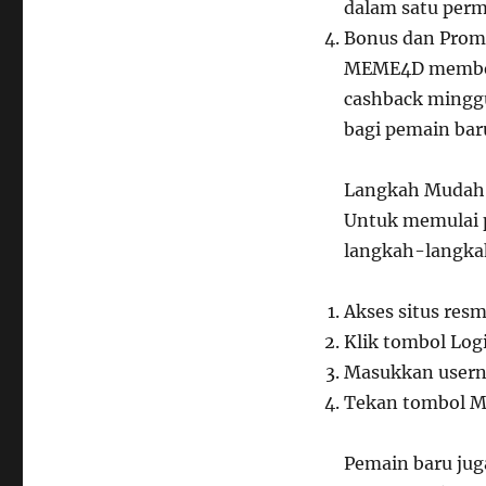
dalam satu perm
Bonus dan Promo
MEME4D memberi
cashback minggu
bagi pemain bar
Langkah Mudah
Untuk memulai 
langkah-langkah
Akses situs re
Klik tombol Log
Masukkan usern
Tekan tombol Ma
Pemain baru jug