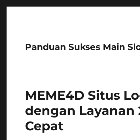
Panduan Sukses Main Slo
MEME4D Situs Lo
dengan Layanan 
Cepat