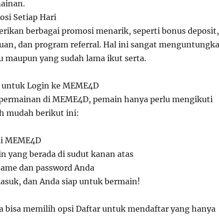
ainan.
si Setiap Hari
kan berbagai promosi menarik, seperti bonus deposit,
an, dan program referral. Hal ini sangat menguntungk
u maupun yang sudah lama ikut serta.
 untuk Login ke MEME4D
permainan di MEME4D, pemain hanya perlu mengikuti
 mudah berikut ini:
smi MEME4D
in yang berada di sudut kanan atas
ame dan password Anda
suk, dan Anda siap untuk bermain!
a bisa memilih opsi Daftar untuk mendaftar yang hanya