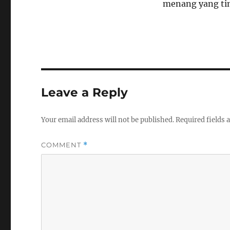
menang yang ti
Leave a Reply
Your email address will not be published.
Required fields
COMMENT
*