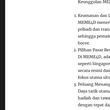
Keunggulan MEM
Keamanan dan Le
MEME4D menerap
pribadi dan tra
sehingga pemai
bocor.
Pilihan Pasar R
Di MEME4D, ada 
seperti Singapor
secara resmi dan
fokus utama situ
Peluang Menang
Daya tarik uta
hadiah dan tawa
dengan tepat d