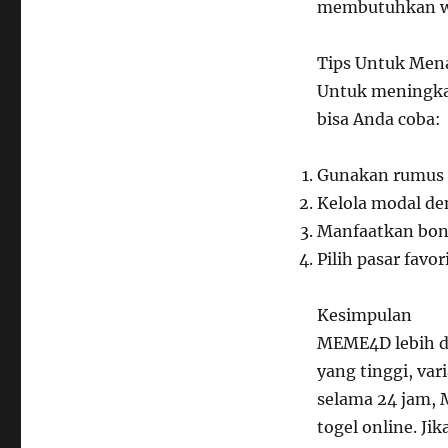
membutuhkan wa
Tips Untuk Me
Untuk meningkat
bisa Anda coba:
Gunakan rumus p
Kelola modal de
Manfaatkan bon
Pilih pasar favo
Kesimpulan
MEME4D lebih da
yang tinggi, var
selama 24 jam,
togel online. J