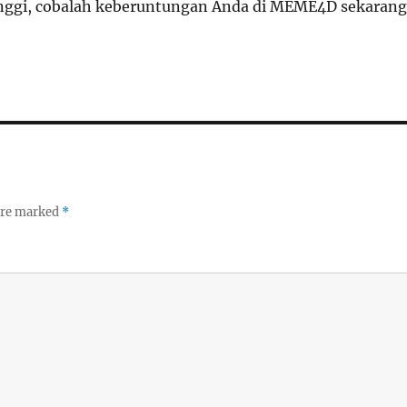
nggi, cobalah keberuntungan Anda di MEME4D sekarang
 are marked
*