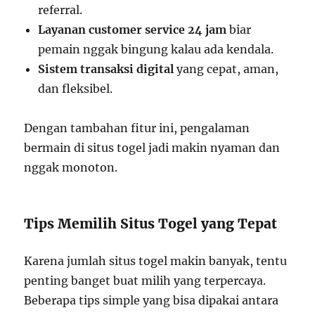
referral.
Layanan customer service 24 jam
biar
pemain nggak bingung kalau ada kendala.
Sistem transaksi digital
yang cepat, aman,
dan fleksibel.
Dengan tambahan fitur ini, pengalaman
bermain di situs togel jadi makin nyaman dan
nggak monoton.
Tips Memilih Situs Togel yang Tepat
Karena jumlah situs togel makin banyak, tentu
penting banget buat milih yang terpercaya.
Beberapa tips simple yang bisa dipakai antara