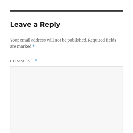
Leave a Reply
Your email address will not be published.
Required fields
are marked
*
COMMENT
*