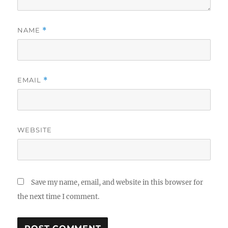
NAME
*
EMAIL
*
WEBSITE
Save my name, email, and website in this browser for
the next time I comment.