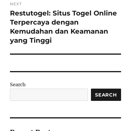
NEXT
Restutogel: Situs Togel Online
Next
post:
Terpercaya dengan
Kemudahan dan Keamanan
yang Tinggi
Search
SEARCH