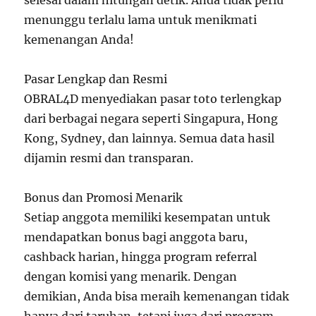
selesai dalam hitungan detik. Anda tidak perlu
menunggu terlalu lama untuk menikmati
kemenangan Anda!
Pasar Lengkap dan Resmi
OBRAL4D menyediakan pasar toto terlengkap
dari berbagai negara seperti Singapura, Hong
Kong, Sydney, dan lainnya. Semua data hasil
dijamin resmi dan transparan.
Bonus dan Promosi Menarik
Setiap anggota memiliki kesempatan untuk
mendapatkan bonus bagi anggota baru,
cashback harian, hingga program referral
dengan komisi yang menarik. Dengan
demikian, Anda bisa meraih kemenangan tidak