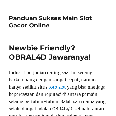
Panduan Sukses Main Slot
Gacor Online
Newbie Friendly?
OBRAL4D Jawaranya!
Industri perjudian daring saat ini sedang
berkembang dengan sangat cepat, namun
hanya sedikit situs
toto slot
yang bisa menjaga
kepercayaan dan reputasi di antara pemain
selama bertahun-tahun. Salah satu nama yang
selalu diingat adalah OBRAL4D, sebuah tautan