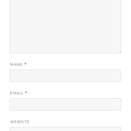
NAME
*
EMAIL
*
WEBSITE