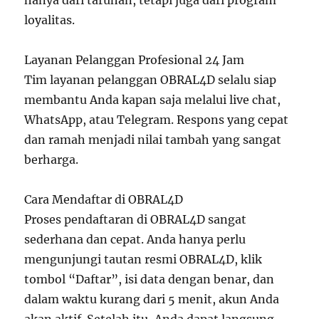
hanya dari taruhan, tetapi juga dari program
loyalitas.
Layanan Pelanggan Profesional 24 Jam
Tim layanan pelanggan OBRAL4D selalu siap
membantu Anda kapan saja melalui live chat,
WhatsApp, atau Telegram. Respons yang cepat
dan ramah menjadi nilai tambah yang sangat
berharga.
Cara Mendaftar di OBRAL4D
Proses pendaftaran di OBRAL4D sangat
sederhana dan cepat. Anda hanya perlu
mengunjungi tautan resmi OBRAL4D, klik
tombol “Daftar”, isi data dengan benar, dan
dalam waktu kurang dari 5 menit, akun Anda