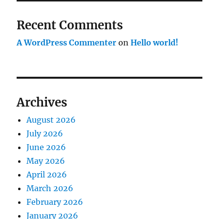
Recent Comments
A WordPress Commenter
on
Hello world!
Archives
August 2026
July 2026
June 2026
May 2026
April 2026
March 2026
February 2026
January 2026