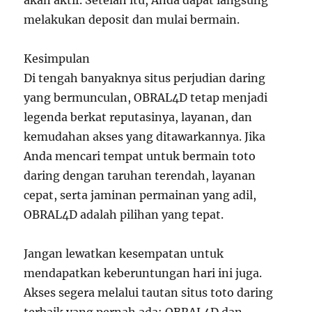
akan aktif. Setelah itu, Anda dapat langsung
melakukan deposit dan mulai bermain.
Kesimpulan
Di tengah banyaknya situs perjudian daring
yang bermunculan, OBRAL4D tetap menjadi
legenda berkat reputasinya, layanan, dan
kemudahan akses yang ditawarkannya. Jika
Anda mencari tempat untuk bermain toto
daring dengan taruhan terendah, layanan
cepat, serta jaminan permainan yang adil,
OBRAL4D adalah pilihan yang tepat.
Jangan lewatkan kesempatan untuk
mendapatkan keberuntungan hari ini juga.
Akses segera melalui tautan situs toto daring