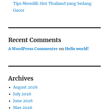
Tips Memilih Slot Thailand yang Sedang
Gacor
Recent Comments
A WordPress Commenter
on
Hello world!
Archives
August 2026
July 2026
June 2026
May 2026