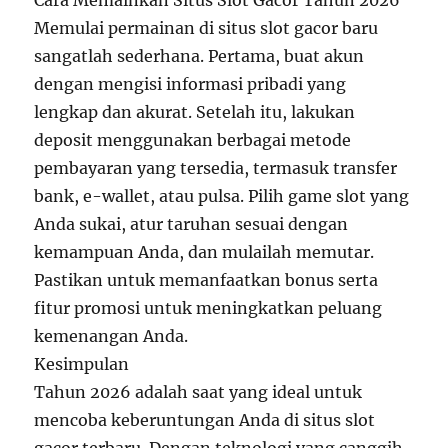
Cara Memainkan Situs Slot Gacor Tahun 2026
Memulai permainan di situs slot gacor baru
sangatlah sederhana. Pertama, buat akun
dengan mengisi informasi pribadi yang
lengkap dan akurat. Setelah itu, lakukan
deposit menggunakan berbagai metode
pembayaran yang tersedia, termasuk transfer
bank, e-wallet, atau pulsa. Pilih game slot yang
Anda sukai, atur taruhan sesuai dengan
kemampuan Anda, dan mulailah memutar.
Pastikan untuk memanfaatkan bonus serta
fitur promosi untuk meningkatkan peluang
kemenangan Anda.
Kesimpulan
Tahun 2026 adalah saat yang ideal untuk
mencoba keberuntungan Anda di situs slot