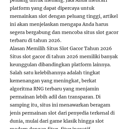
peluang untuk menang. Jika Anda mencari
platform yang dapat dipercaya untuk
memainkan slot dengan peluang tinggi, artikel
ini akan menjelaskan mengapa Anda harus
segera bergabung dan mencoba situs slot gacor
terbaru di tahun 2026.
Alasan Memilih Situs Slot Gacor Tahun 2026
Situs slot gacor di tahun 2026 memiliki banyak
keunggulan dibandingkan platform lainnya.
Salah satu kelebihannya adalah tingkat
kemenangan yang meningkat, berkat
algoritma RNG terbaru yang menjamin
permainan lebih adil dan transparan. Di
samping itu, situs ini menawarkan beragam
jenis permainan slot dari penyedia terkenal di
dunia, mulai dari game klasik hingga slot