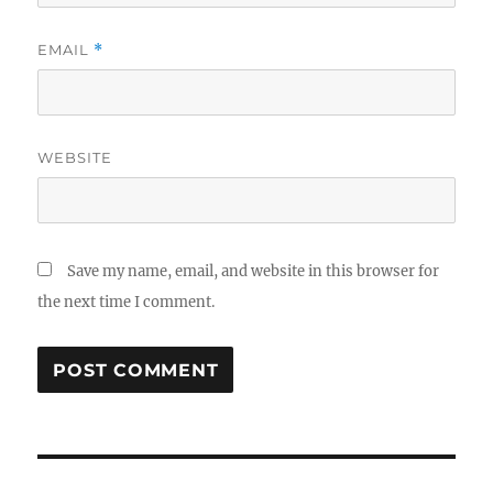
EMAIL
*
WEBSITE
Save my name, email, and website in this browser for
the next time I comment.
Post