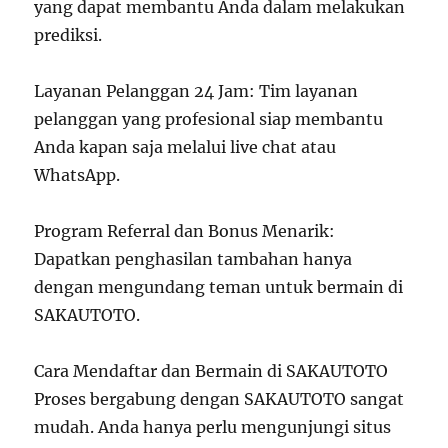
yang dapat membantu Anda dalam melakukan
prediksi.
Layanan Pelanggan 24 Jam: Tim layanan
pelanggan yang profesional siap membantu
Anda kapan saja melalui live chat atau
WhatsApp.
Program Referral dan Bonus Menarik:
Dapatkan penghasilan tambahan hanya
dengan mengundang teman untuk bermain di
SAKAUTOTO.
Cara Mendaftar dan Bermain di SAKAUTOTO
Proses bergabung dengan SAKAUTOTO sangat
mudah. Anda hanya perlu mengunjungi situs