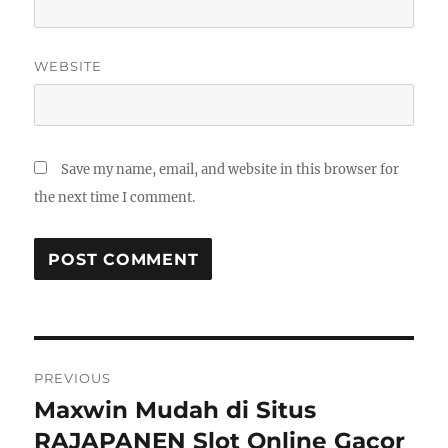
WEBSITE
Save my name, email, and website in this browser for
the next time I comment.
Post
PREVIOUS
navigation
Maxwin Mudah di Situs
Previous
post:
RAJAPANEN Slot Online Gacor