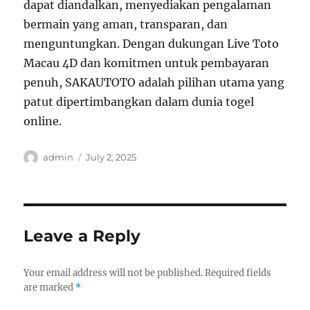
dapat diandalkan, menyediakan pengalaman
bermain yang aman, transparan, dan
menguntungkan. Dengan dukungan Live Toto
Macau 4D dan komitmen untuk pembayaran
penuh, SAKAUTOTO adalah pilihan utama yang
patut dipertimbangkan dalam dunia togel
online.
Author
Posted
admin
July 2, 2025
on
Leave a Reply
Your email address will not be published.
Required fields
are marked
*