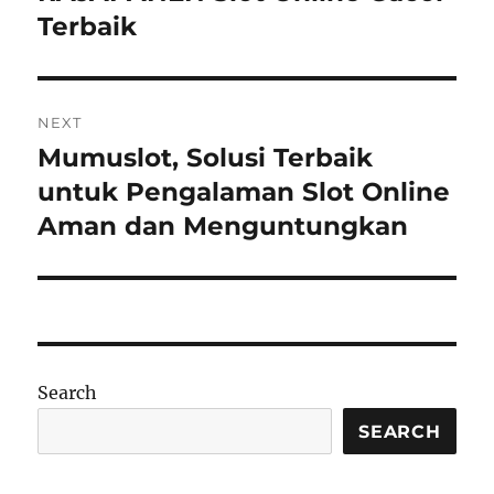
Terbaik
NEXT
Mumuslot, Solusi Terbaik
Next
post:
untuk Pengalaman Slot Online
Aman dan Menguntungkan
Search
SEARCH