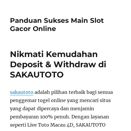
Panduan Sukses Main Slot
Gacor Online
Nikmati Kemudahan
Deposit & Withdraw di
SAKAUTOTO
sakautoto
adalah pilihan terbaik bagi semua
penggemar togel online yang mencari situs
yang dapat dipercaya dan menjamin
pembayaran 100% penuh. Dengan layanan
seperti Live Toto Macau 4D, SAKAUTOTO