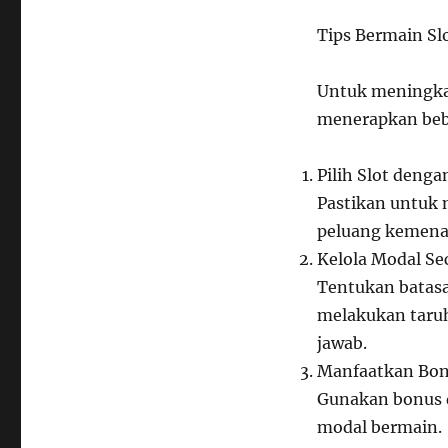
Tips Bermain S
Untuk meningkat
menerapkan bebe
Pilih Slot denga
Pastikan untuk 
peluang kemena
Kelola Modal Sec
Tentukan batas
melakukan taruh
jawab.
Manfaatkan Bon
Gunakan bonus 
modal bermain.