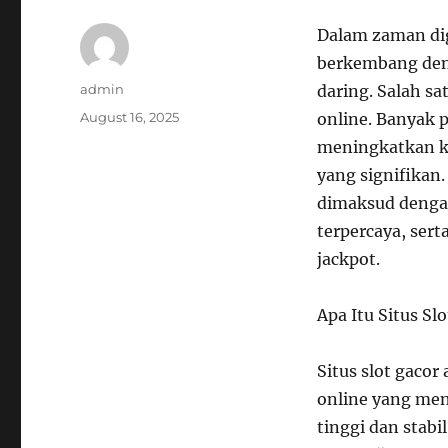
Dalam zaman digi
berkembang deng
Author
admin
daring. Salah sa
Posted
August 16, 2025
online. Banyak 
on
meningkatkan 
yang signifikan.
dimaksud dengan
terpercaya, sert
jackpot.
Apa Itu Situs Sl
Situs slot gacor
online yang me
tinggi dan stabi