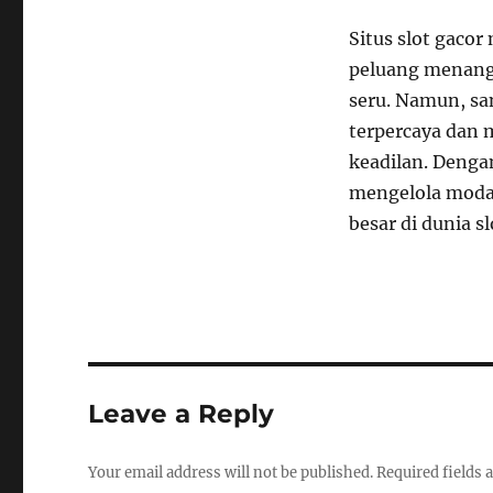
Situs slot gaco
peluang menang 
seru. Namun, sa
terpercaya dan 
keadilan. Denga
mengelola moda
besar di dunia s
Leave a Reply
Your email address will not be published.
Required fields