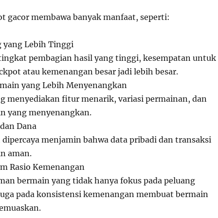
lot gacor membawa banyak manfaat, seperti:
 yang Lebih Tinggi
ingkat pembagian hasil yang tinggi, kesempatan untuk
kpot atau kemenangan besar jadi lebih besar.
main yang Lebih Menyenangkan
ng menyediakan fitur menarik, variasi permainan, dan
in yang menyenangkan.
dan Dana
t dipercaya menjamin bahwa data pribadi dan transaksi
n aman.
lam Rasio Kemenangan
an bermain yang tidak hanya fokus pada peluang
 juga pada konsistensi kemenangan membuat bermain
memuaskan.