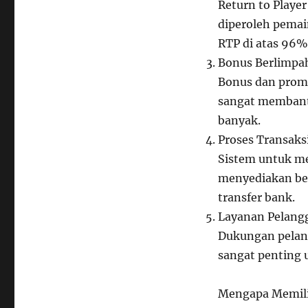
Return to Playe
diperoleh pemain
RTP di atas 96%
Bonus Berlimpa
Bonus dan promo
sangat membant
banyak.
Proses Transaks
Sistem untuk me
menyediakan be
transfer bank.
Layanan Pelang
Dukungan pelan
sangat penting
Mengapa Memilih