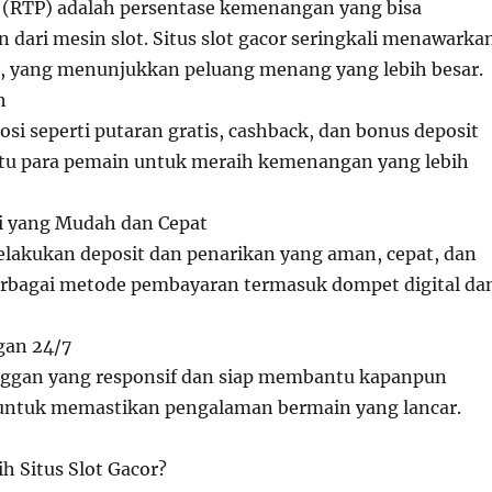
r (RTP) adalah persentase kemenangan yang bisa
 dari mesin slot. Situs slot gacor seringkali menawarka
, yang menunjukkan peluang menang yang lebih besar.
h
si seperti putaran gratis, cashback, dan bonus deposit
u para pemain untuk meraih kemenangan yang lebih
i yang Mudah dan Cepat
lakukan deposit dan penarikan yang aman, cepat, dan
rbagai metode pembayaran termasuk dompet digital da
gan 24/7
ggan yang responsif dan siap membantu kapanpun
 untuk memastikan pengalaman bermain yang lancar.
 Situs Slot Gacor?