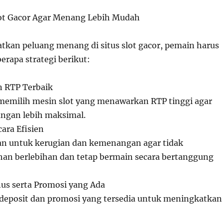
lot Gacor Agar Menang Lebih Mudah
kan peluang menang di situs slot gacor, pemain harus
rapa strategi berikut:
n RTP Terbaik
memilih mesin slot yang menawarkan RTP tinggi agar
ngan lebih maksimal.
ara Efisien
an untuk kerugian dan kemenangan agar tidak
an berlebihan dan tetap bermain secara bertanggung
us serta Promosi yang Ada
deposit dan promosi yang tersedia untuk meningkatkan