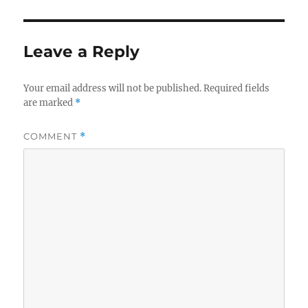
Leave a Reply
Your email address will not be published.
Required fields
are marked
*
COMMENT
*