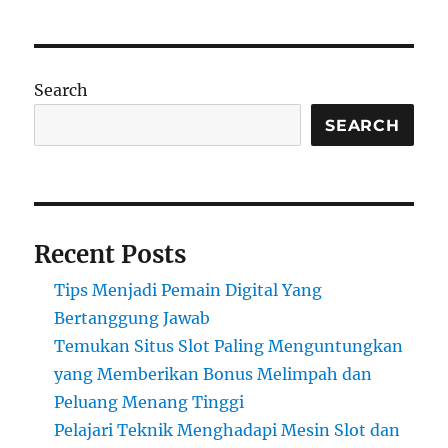
Search
SEARCH
Recent Posts
Tips Menjadi Pemain Digital Yang
Bertanggung Jawab
Temukan Situs Slot Paling Menguntungkan
yang Memberikan Bonus Melimpah dan
Peluang Menang Tinggi
Pelajari Teknik Menghadapi Mesin Slot dan