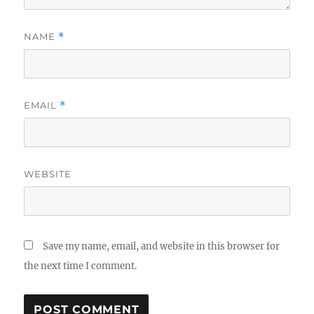
NAME
*
EMAIL
*
WEBSITE
Save my name, email, and website in this browser for
the next time I comment.