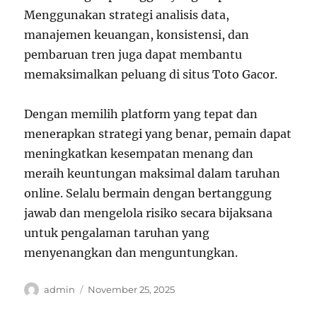
Menggunakan strategi analisis data,
manajemen keuangan, konsistensi, dan
pembaruan tren juga dapat membantu
memaksimalkan peluang di situs Toto Gacor.
Dengan memilih platform yang tepat dan
menerapkan strategi yang benar, pemain dapat
meningkatkan kesempatan menang dan
meraih keuntungan maksimal dalam taruhan
online. Selalu bermain dengan bertanggung
jawab dan mengelola risiko secara bijaksana
untuk pengalaman taruhan yang
menyenangkan dan menguntungkan.
Author
Posted
admin
November 25, 2025
on