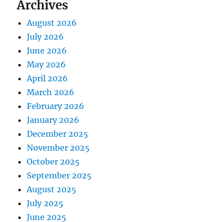
Archives
August 2026
July 2026
June 2026
May 2026
April 2026
March 2026
February 2026
January 2026
December 2025
November 2025
October 2025
September 2025
August 2025
July 2025
June 2025