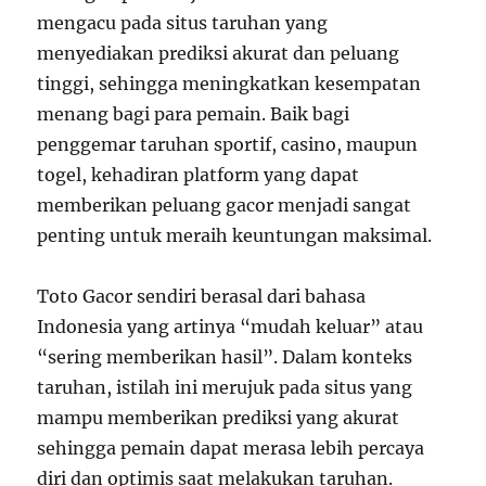
mengacu pada situs taruhan yang
menyediakan prediksi akurat dan peluang
tinggi, sehingga meningkatkan kesempatan
menang bagi para pemain. Baik bagi
penggemar taruhan sportif, casino, maupun
togel, kehadiran platform yang dapat
memberikan peluang gacor menjadi sangat
penting untuk meraih keuntungan maksimal.
Toto Gacor sendiri berasal dari bahasa
Indonesia yang artinya “mudah keluar” atau
“sering memberikan hasil”. Dalam konteks
taruhan, istilah ini merujuk pada situs yang
mampu memberikan prediksi yang akurat
sehingga pemain dapat merasa lebih percaya
diri dan optimis saat melakukan taruhan.