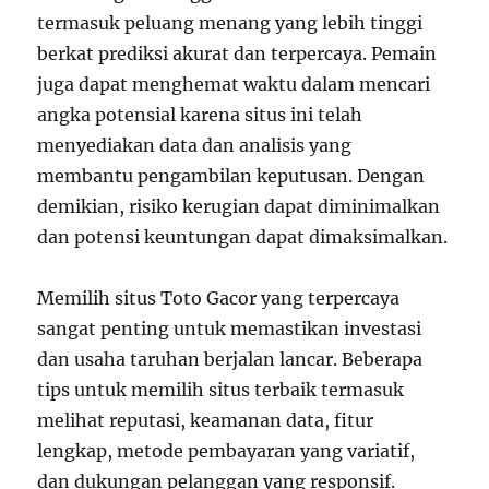
termasuk peluang menang yang lebih tinggi
berkat prediksi akurat dan terpercaya. Pemain
juga dapat menghemat waktu dalam mencari
angka potensial karena situs ini telah
menyediakan data dan analisis yang
membantu pengambilan keputusan. Dengan
demikian, risiko kerugian dapat diminimalkan
dan potensi keuntungan dapat dimaksimalkan.
Memilih situs Toto Gacor yang terpercaya
sangat penting untuk memastikan investasi
dan usaha taruhan berjalan lancar. Beberapa
tips untuk memilih situs terbaik termasuk
melihat reputasi, keamanan data, fitur
lengkap, metode pembayaran yang variatif,
dan dukungan pelanggan yang responsif.