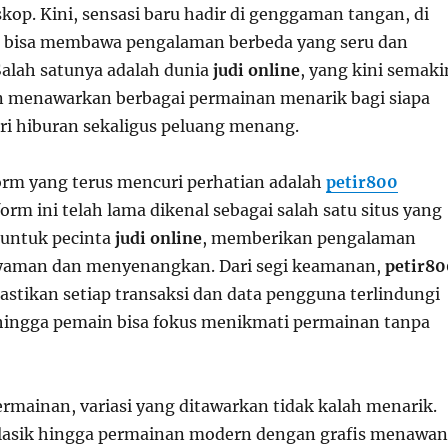
oskop. Kini, sensasi baru hadir di genggaman tangan, di
k bisa membawa pengalaman berbeda yang seru dan
alah satunya adalah dunia
judi online
, yang kini semaki
 menawarkan berbagai permainan menarik bagi siapa
ri hiburan sekaligus peluang menang.
form yang terus mencuri perhatian adalah
petir800
tform ini telah lama dikenal sebagai salah satu situs yang
 untuk pecinta
judi online
, memberikan pengalaman
yaman dan menyenangkan. Dari segi keamanan,
petir80
tikan setiap transaksi dan data pengguna terlindungi
hingga pemain bisa fokus menikmati permainan tanpa
ermainan, variasi yang ditawarkan tidak kalah menarik.
 klasik hingga permainan modern dengan grafis menawan