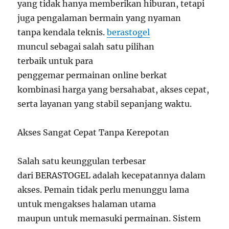
yang tidak hanya memberikan hiburan, tetapi
juga pengalaman bermain yang nyaman
tanpa kendala teknis.
berastogel
muncul sebagai salah satu pilihan
terbaik untuk para
penggemar permainan online berkat
kombinasi harga yang bersahabat, akses cepat,
serta layanan yang stabil sepanjang waktu.
Akses Sangat Cepat Tanpa Kerepotan
Salah satu keunggulan terbesar
dari BERASTOGEL adalah kecepatannya dalam
akses. Pemain tidak perlu menunggu lama
untuk mengakses halaman utama
maupun untuk memasuki permainan. Sistem