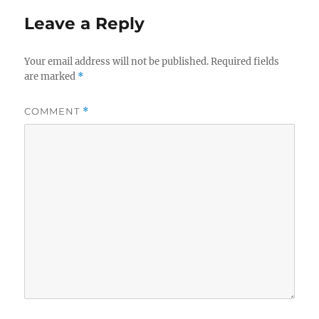
Leave a Reply
Your email address will not be published.
Required fields
are marked
*
COMMENT
*