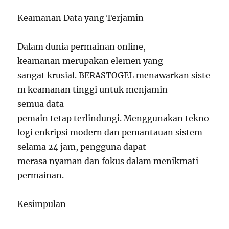
Keamanan Data yang Terjamin
Dalam dunia permainan online,
keamanan merupakan elemen yang
sangat krusial. BERASTOGEL menawarkan siste
m keamanan tinggi untuk menjamin
semua data
pemain tetap terlindungi. Menggunakan tekno
logi enkripsi modern dan pemantauan sistem
selama 24 jam, pengguna dapat
merasa nyaman dan fokus dalam menikmati
permainan.
Kesimpulan