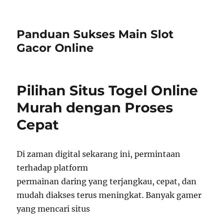
Panduan Sukses Main Slot
Gacor Online
Pilihan Situs Togel Online
Murah dengan Proses
Cepat
Di zaman digital sekarang ini, permintaan
terhadap platform
permainan daring yang terjangkau, cepat, dan
mudah diakses terus meningkat. Banyak gamer
yang mencari situs