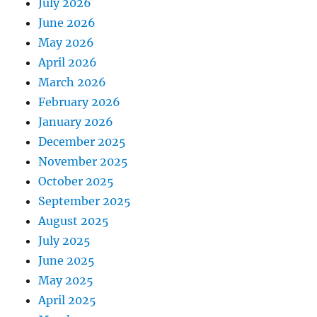
July 2026
June 2026
May 2026
April 2026
March 2026
February 2026
January 2026
December 2025
November 2025
October 2025
September 2025
August 2025
July 2025
June 2025
May 2025
April 2025