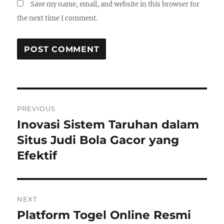
Save my name, email, and website in this browser for
the next time I comment.
Post
PREVIOUS
navigation
Inovasi Sistem Taruhan dalam
Previous
post:
Situs Judi Bola Gacor yang
Efektif
NEXT
Platform Togel Online Resmi
Next