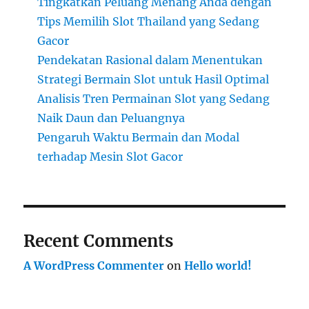
Tingkatkan Peluang Menang Anda dengan
Tips Memilih Slot Thailand yang Sedang
Gacor
Pendekatan Rasional dalam Menentukan
Strategi Bermain Slot untuk Hasil Optimal
Analisis Tren Permainan Slot yang Sedang
Naik Daun dan Peluangnya
Pengaruh Waktu Bermain dan Modal
terhadap Mesin Slot Gacor
Recent Comments
A WordPress Commenter
on
Hello world!