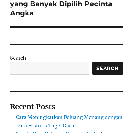
post:
yang Banyak Dipilih Pecinta
Angka
Search
SEARCH
Recent Posts
Cara Meningkatkan Peluang Menang dengan
Data Historis Togel Gacor