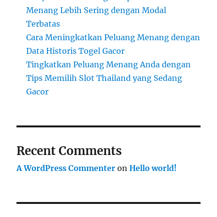
Menang Lebih Sering dengan Modal
Terbatas
Cara Meningkatkan Peluang Menang dengan
Data Historis Togel Gacor
Tingkatkan Peluang Menang Anda dengan
Tips Memilih Slot Thailand yang Sedang
Gacor
Recent Comments
A WordPress Commenter
on
Hello world!