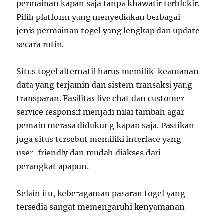
permainan kapan saja tanpa khawatir terblokir.
Pilih platform yang menyediakan berbagai
jenis permainan togel yang lengkap dan update
secara rutin.
Situs togel alternatif harus memiliki keamanan
data yang terjamin dan sistem transaksi yang
transparan. Fasilitas live chat dan customer
service responsif menjadi nilai tambah agar
pemain merasa didukung kapan saja. Pastikan
juga situs tersebut memiliki interface yang
user-friendly dan mudah diakses dari
perangkat apapun.
Selain itu, keberagaman pasaran togel yang
tersedia sangat memengaruhi kenyamanan