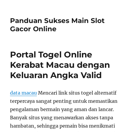
Panduan Sukses Main Slot
Gacor Online
Portal Togel Online
Kerabat Macau dengan
Keluaran Angka Valid
data macau
Mencari link situs togel alternatif
terpercaya sangat penting untuk memastikan
pengalaman bermain yang aman dan lancar.
Banyak situs yang menawarkan akses tanpa
hambatan, sehingga pemain bisa menikmati