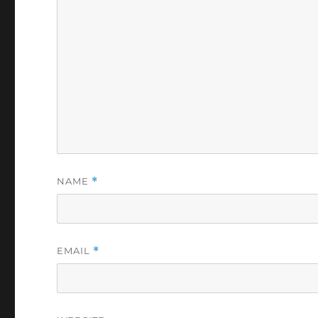
NAME
*
EMAIL
*