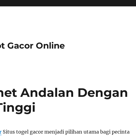
t Gacor Online
rnet Andalan Dengan
Tinggi
r
Situs togel gacor menjadi pilihan utama bagi pecinta