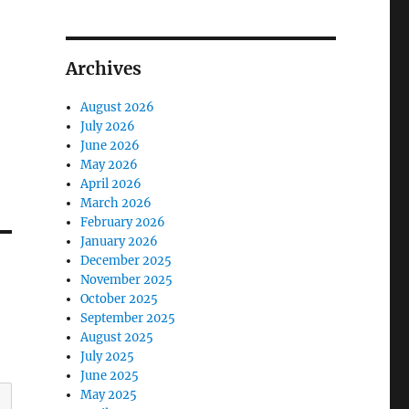
Archives
August 2026
July 2026
June 2026
May 2026
April 2026
March 2026
February 2026
January 2026
December 2025
November 2025
October 2025
September 2025
August 2025
July 2025
June 2025
May 2025