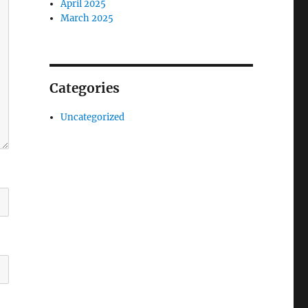
April 2025
March 2025
Categories
Uncategorized