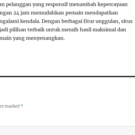
anan pelanggan yang responsif menambah kepercayaan
ungan 24 jam memudahkan pemain mendapatkan
ngalami kendala. Dengan berbagai fitur unggulan, situs
jadi pilihan terbaik untuk meraih hasil maksimal dan
main yang menyenangkan.
 are marked
*