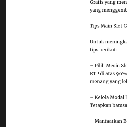
Grafis yang mena
yang menggembi
Tips Main Slot 
Untuk meningkat
tips berikut:
– Pilih Mesin S
RTP di atas 96
menang yang leb
– Kelola Modal 
Tetapkan batasa
– Manfaatkan B