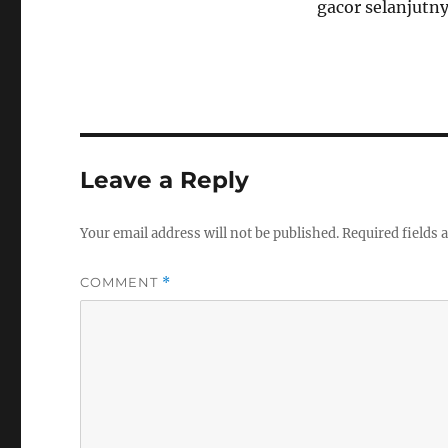
gacor selanjutny
Leave a Reply
Your email address will not be published.
Required fields
COMMENT
*