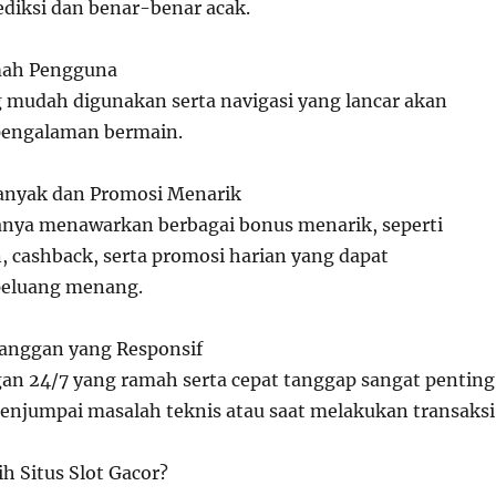
ediksi dan benar-benar acak.
mah Pengguna
mudah digunakan serta navigasi yang lancar akan
engalaman bermain.
anyak dan Promosi Menarik
sanya menawarkan berbagai bonus menarik, seperti
 cashback, serta promosi harian yang dapat
eluang menang.
anggan yang Responsif
n 24/7 yang ramah serta cepat tanggap sangat penting
enjumpai masalah teknis atau saat melakukan transaksi
 Situs Slot Gacor?