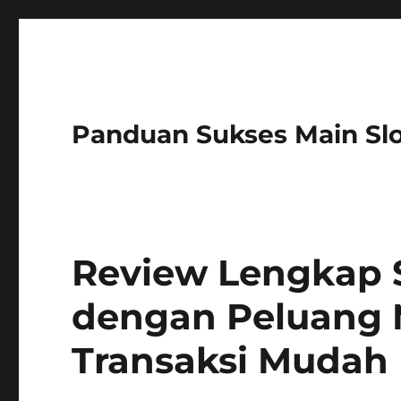
Panduan Sukses Main Slo
Review Lengkap S
dengan Peluang 
Transaksi Mudah