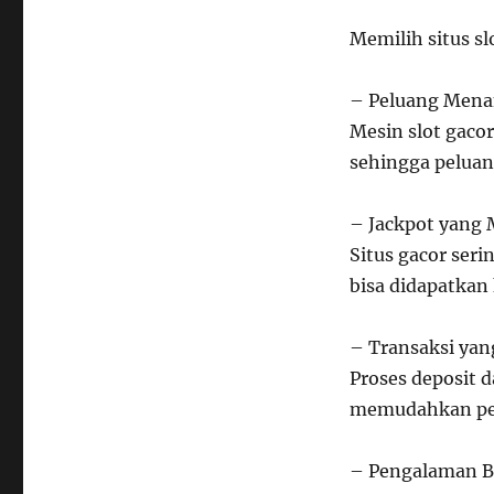
Memilih situs s
– Peluang Mena
Mesin slot gacor
sehingga peluan
– Jackpot yang
Situs gacor seri
bisa didapatkan 
– Transaksi ya
Proses deposit 
memudahkan pem
– Pengalaman 