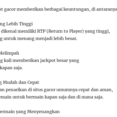
lot gacor memberikan berbagai keuntungan, di antaranya
ng Lebih Tinggi
 dikenal memiliki RTP (Return to Player) yang tinggi,
g untuk menang menjadi lebih besar.
 Melimpah
ng kali memberikan jackpot besar yang
kapan saja.
ng Mudah dan Cepat
dan penarikan di situs gacor umumnya cepat dan aman,
ain untuk bermain kapan saja dan di mana saja.
Bermain yang Menyenangkan