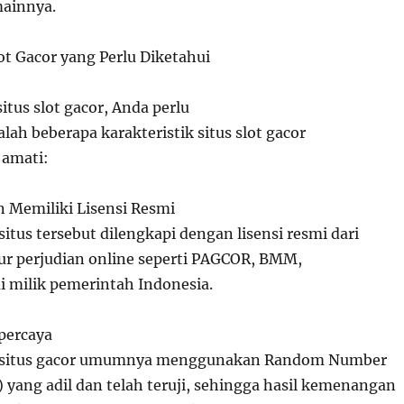
mainnya.
Slot Gacor yang Perlu Diketahui
tus slot gacor, Anda perlu
dalah beberapa karakteristik situs slot gacor
 amati:
n Memiliki Lisensi Resmi
itus tersebut dilengkapi dengan lisensi resmi dari
r perjudian online seperti PAGCOR, BMM,
i milik pemerintah Indonesia.
percaya
a situs gacor umumnya menggunakan Random Number
 yang adil dan telah teruji, sehingga hasil kemenangan