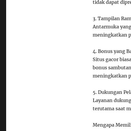
tidak dapat dipr
3. Tampilan Ra
Antarmuka yang 
meningkatkan p
4. Bonus yang B
Situs gacor bia
bonus sambutan,
meningkatkan p
5. Dukungan Pel
Layanan dukunga
terutama saat m
Mengapa Memilih