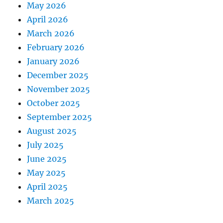
May 2026
April 2026
March 2026
February 2026
January 2026
December 2025
November 2025
October 2025
September 2025
August 2025
July 2025
June 2025
May 2025
April 2025
March 2025