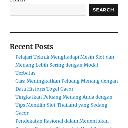
SEARCH
Recent Posts
Pelajari Teknik Menghadapi Mesin Slot dan
Menang Lebih Sering dengan Modal
Terbatas
Cara Meningkatkan Peluang Menang dengan
Data Historis Togel Gacor
Tingkatkan Peluang Menang Anda dengan
Tips Memilih Slot Thailand yang Sedang
Gacor
Pendekatan Rasional dalam Menentukan