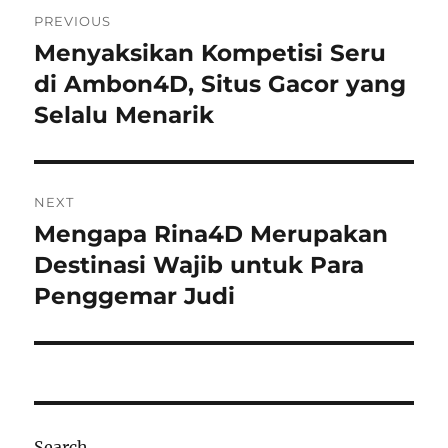
Post
PREVIOUS
navigation
Menyaksikan Kompetisi Seru
Previous
post:
di Ambon4D, Situs Gacor yang
Selalu Menarik
NEXT
Mengapa Rina4D Merupakan
Next
post:
Destinasi Wajib untuk Para
Penggemar Judi
Search