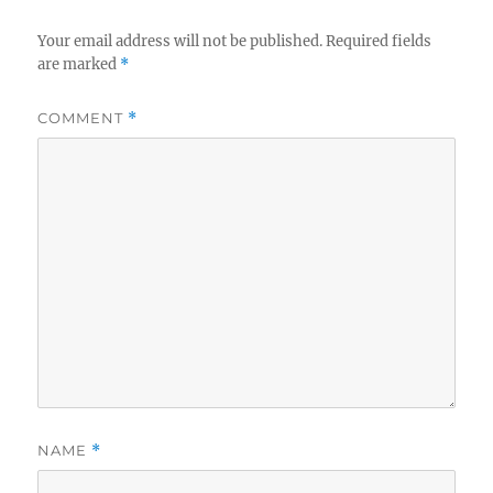
Your email address will not be published.
Required fields
are marked
*
COMMENT
*
NAME
*