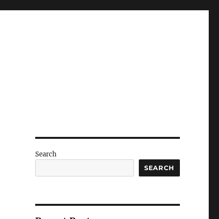
Search
SEARCH