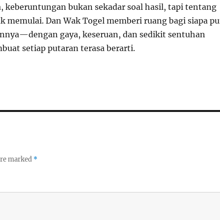
, keberuntungan bukan sekadar soal hasil, tapi tentang
k memulai. Dan Wak Togel memberi ruang bagi siapa p
nnya—dengan gaya, keseruan, dan sedikit sentuhan
uat setiap putaran terasa berarti.
 are marked
*