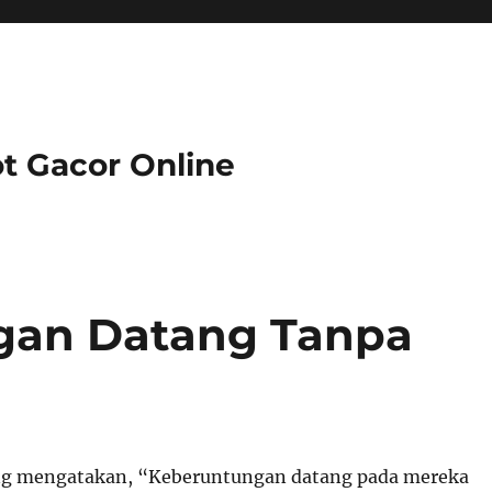
t Gacor Online
gan Datang Tanpa
ng mengatakan, “Keberuntungan datang pada mereka