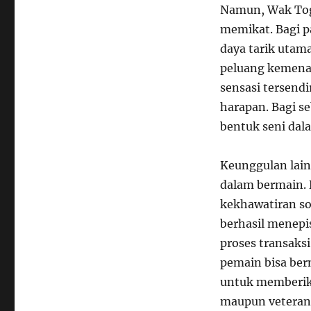
Namun, Wak Toge
memikat. Bagi 
daya tarik utam
peluang kemenan
sensasi tersendi
harapan. Bagi s
bentuk seni da
Keunggulan lai
dalam bermain.
kekhawatiran so
berhasil menepi
proses transaksi
pemain bisa ber
untuk memberika
maupun veteran