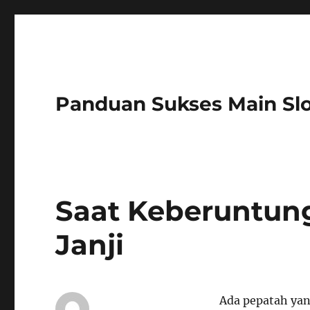
Panduan Sukses Main Slo
Saat Keberuntun
Janji
Ada pepatah ya