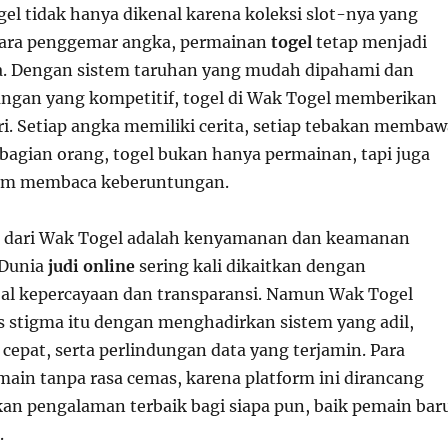
l tidak hanya dikenal karena koleksi slot-nya yang
para penggemar angka, permainan
togel
tetap menjadi
a. Dengan sistem taruhan yang mudah dipahami dan
gan yang kompetitif, togel di Wak Togel memberikan
ri. Setiap angka memiliki cerita, setiap tebakan membaw
ebagian orang, togel bukan hanya permainan, tapi juga
lam membaca keberuntungan.
n dari Wak Togel adalah kenyamanan dan keamanan
 Dunia
judi online
sering kali dikaitkan dengan
al kepercayaan dan transparansi. Namun Wak Togel
s stigma itu dengan menghadirkan sistem yang adil,
 cepat, serta perlindungan data yang terjamin. Para
main tanpa rasa cemas, karena platform ini dirancang
n pengalaman terbaik bagi siapa pun, baik pemain bar
.