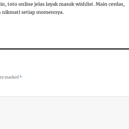
, toto online jelas layak masuk wishlist. Main cerdas,
an nikmati setiap momennya.
 are marked
*