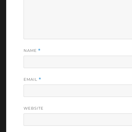
NAME
*
EMAIL
*
WEBSITE