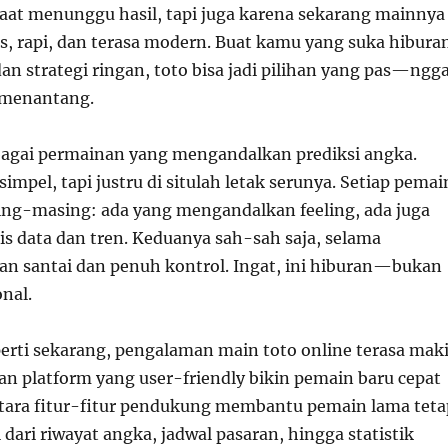
saat menunggu hasil, tapi juga karena sekarang mainnya
is, rapi, dan terasa modern. Buat kamu yang suka hibura
an strategi ringan, toto bisa jadi pilihan yang pas—ngg
p menantang.
bagai permainan yang mengandalkan prediksi angka.
mpel, tapi justru di situlah letak serunya. Setiap pemai
ng-masing: ada yang mengandalkan feeling, ada juga
sis data dan tren. Keduanya sah-sah saja, selama
n santai dan penuh kontrol. Ingat, ini hiburan—bukan
onal.
eperti sekarang, pengalaman main toto online terasa mak
n platform yang user-friendly bikin pemain baru cepat
tara fitur-fitur pendukung membantu pemain lama teta
 dari riwayat angka, jadwal pasaran, hingga statistik