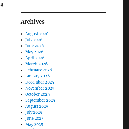
ng
Archives
August 2026
July 2026
June 2026
May 2026
April 2026
March 2026
February 2026
January 2026
December 2025
November 2025
October 2025
September 2025
August 2025
July 2025
June 2025
May 2025