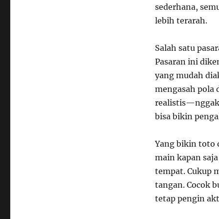
sederhana, sem
lebih terarah.
Salah satu pasa
Pasaran ini dik
yang mudah diak
mengasah pola d
realistis—nggak
bisa bikin peng
Yang bikin toto 
main kapan saja
tempat. Cukup m
tangan. Cocok bu
tetap pengin akt