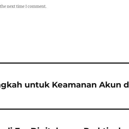
 the next time I comment.
angkah untuk Keamanan Akun d