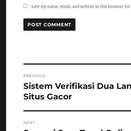
Save my name, email, and website in this browser for
Post
PREVIOUS
navigation
Sistem Verifikasi Dua L
Previous
post:
Situs Gacor
NEXT