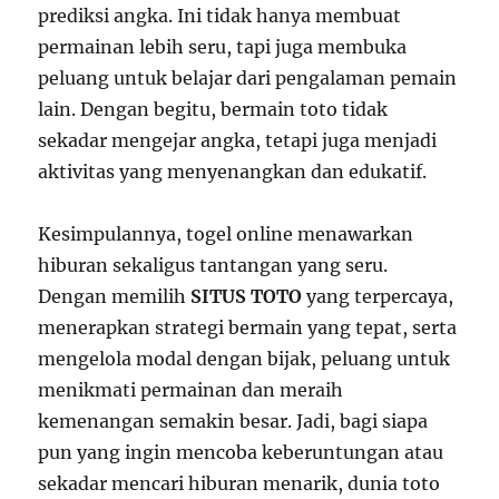
prediksi angka. Ini tidak hanya membuat
permainan lebih seru, tapi juga membuka
peluang untuk belajar dari pengalaman pemain
lain. Dengan begitu, bermain toto tidak
sekadar mengejar angka, tetapi juga menjadi
aktivitas yang menyenangkan dan edukatif.
Kesimpulannya, togel online menawarkan
hiburan sekaligus tantangan yang seru.
Dengan memilih
SITUS TOTO
yang terpercaya,
menerapkan strategi bermain yang tepat, serta
mengelola modal dengan bijak, peluang untuk
menikmati permainan dan meraih
kemenangan semakin besar. Jadi, bagi siapa
pun yang ingin mencoba keberuntungan atau
sekadar mencari hiburan menarik, dunia toto