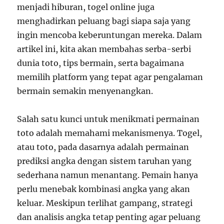
menjadi hiburan, togel online juga
menghadirkan peluang bagi siapa saja yang
ingin mencoba keberuntungan mereka. Dalam
artikel ini, kita akan membahas serba-serbi
dunia toto, tips bermain, serta bagaimana
memilih platform yang tepat agar pengalaman
bermain semakin menyenangkan.
Salah satu kunci untuk menikmati permainan
toto adalah memahami mekanismenya. Togel,
atau toto, pada dasarnya adalah permainan
prediksi angka dengan sistem taruhan yang
sederhana namun menantang. Pemain hanya
perlu menebak kombinasi angka yang akan
keluar. Meskipun terlihat gampang, strategi
dan analisis angka tetap penting agar peluang