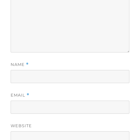
NAME
*
EMAIL
*
WEBSITE