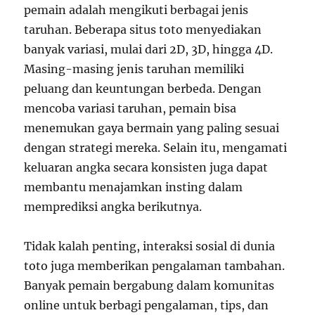
pemain adalah mengikuti berbagai jenis
taruhan. Beberapa situs toto menyediakan
banyak variasi, mulai dari 2D, 3D, hingga 4D.
Masing-masing jenis taruhan memiliki
peluang dan keuntungan berbeda. Dengan
mencoba variasi taruhan, pemain bisa
menemukan gaya bermain yang paling sesuai
dengan strategi mereka. Selain itu, mengamati
keluaran angka secara konsisten juga dapat
membantu menajamkan insting dalam
memprediksi angka berikutnya.
Tidak kalah penting, interaksi sosial di dunia
toto juga memberikan pengalaman tambahan.
Banyak pemain bergabung dalam komunitas
online untuk berbagi pengalaman, tips, dan