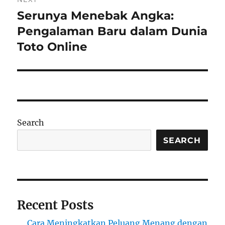
Serunya Menebak Angka:
Next
post:
Pengalaman Baru dalam Dunia
Toto Online
Search
SEARCH
Recent Posts
Cara Meningkatkan Peluang Menang dengan