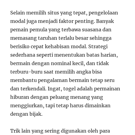
Selain memilih situs yang tepat, pengelolaan
modal juga menjadi faktor penting. Banyak
pemain pemula yang terbawa suasana dan
memasang taruhan terlalu besar sehingga
berisiko cepat kehabisan modal. Strategi
sederhana seperti menentukan batas harian,
bermain dengan nominal kecil, dan tidak
terburu-buru saat memilih angka bisa
membantu pengalaman bermain tetap seru
dan terkendali. Ingat, togel adalah permainan
hiburan dengan peluang menang yang
menggiurkan, tapi tetap harus dimainkan
dengan bijak.
Trik lain yang sering digunakan oleh para