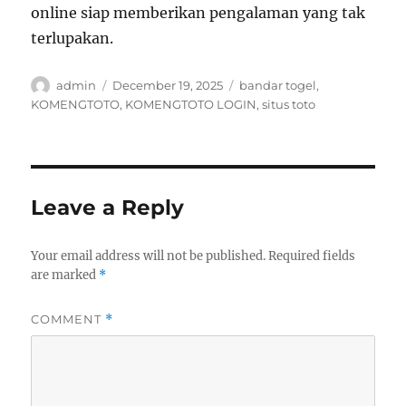
online siap memberikan pengalaman yang tak
terlupakan.
Author
Posted
Tags
admin
December 19, 2025
bandar togel
,
on
KOMENGTOTO
,
KOMENGTOTO LOGIN
,
situs toto
Leave a Reply
Your email address will not be published.
Required fields
are marked
*
COMMENT
*